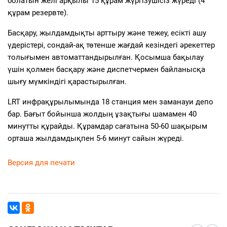
болатын желі арқылы 15 құрам жүргізушісіз жүреді (4
құрам резервте).
Басқару, жылдамдықты арттыру және тежеу, есікті ашу
үдерістері, сондай-ақ төтенше жағдай кезіндегі әрекеттер
толығымен автоматтандырылған. Қосымша бақылау
үшін қолмен басқару және диспетчермен байланысқа
шығу мүмкіндігі қарастырылған.
LRT инфрақұрылымында 18 станция мен заманауи депо
бар. Бағыт бойынша жолдың ұзақтығы шамамен 40
минутты құрайды. Құрамдар сағатына 50-60 шақырым
орташа жылдамдықпен 5-6 минут сайын жүреді.
Версия для печати