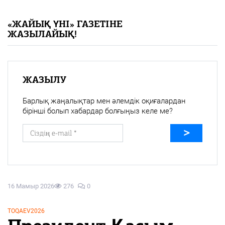
«Жайық үні» — 33 жыл
«ЖАЙЫҚ ҮНІ» ГАЗЕТІНЕ
ЖАЗЫЛАЙЫҚ!
Каталог
Қазақ тілі
ЖАЗЫЛУ
Барлық жаңалықтар мен әлемдік оқиғалардан
бірінші болып хабардар болғыңыз келе ме?
16 Мамыр 2026
276
0
TOQAEV2026