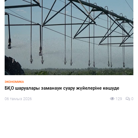
Экология, өндіріс және медицина: партиялардың сайлау
науқанында көтерген басты тақырыбы қандай?
05 тамыз 2026
143
0