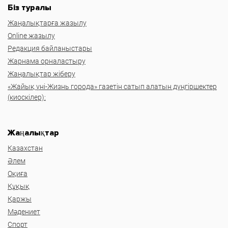
Біз туралы
Жаңалықтарға жазылу
Online жазылу
Редакция байланыстары
Жарнама орналастыру
Жаңалықтар жіберу
«Жайық үні-Жизнь города» газетін сатып алатын дүңгіршектер
(киоскілер):
Жаңалықтар
Казахстан
Әлем
Оқиға
Құқық
Қаржы
Мәдениет
Спорт