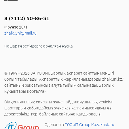
8 (7112) 50-86-31
Фрунзе 20/1
zhaik_yni@mail.ru
Нашар көретіндерге арналған нұсқа
© 1999 - 2026 JAIYQ UNI. Барлық ақпарат сайттың меншігі
болып табылады. Ақпараттық жарияланымдарды zhaikuni.kz/
сайтының рұқсатынсыз алуға тыйым салынады. Барлық
құқықтары қорғалған.
Сіз құпиялылық саясаты және пайдаланушылық келісімі
шарттарын қабылдайсыз және кез келген нысандағы өз
деректеріңізді кері байланыс сайтына қалдырасыз.
Сделано в
ТОО «IT Group Kazakhstan»