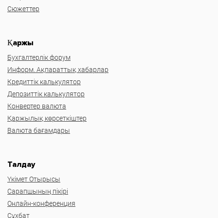
Сюжеттер
Қаржы
Бухгалтерлік форум
Информ. Ақпараттық хабарлар
Кредиттік калькулятор
Депозиттік калькулятор
Конвертер валюта
Қаржылық көрсеткіштер
Валюта бағамдары
Талдау
Үкімет Отырысы
Сарапшының пікірі
Онлайн-конференция
Сұхбат