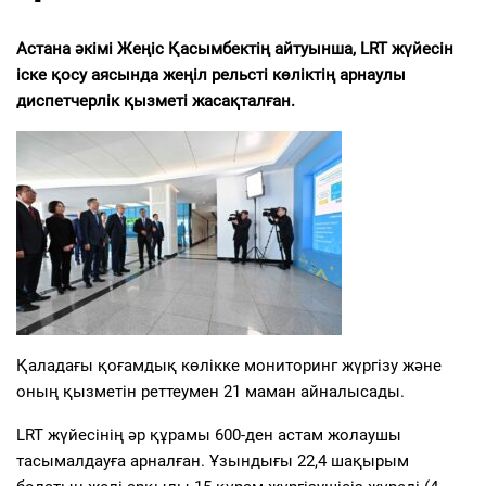
Астана әкімі Жеңіс Қасымбектің айтуынша, LRT жүйесін
іске қосу аясында жеңіл рельсті көліктің арнаулы
диспетчерлік қызметі жасақталған.
Қаладағы қоғамдық көлікке мониторинг жүргізу және
оның қызметін реттеумен 21 маман айналысады.
LRT жүйесінің әр құрамы 600-ден астам жолаушы
тасымалдауға арналған. Ұзындығы 22,4 шақырым