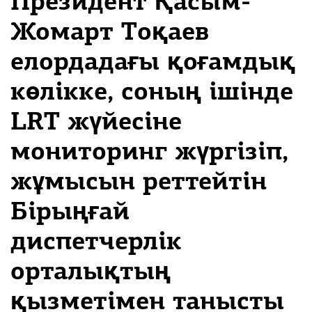
Президент Қасым-
Жомарт Тоқаев
елордадағы қоғамдық
көлікке, соның ішінде
LRT жүйесіне
мониторинг жүргізіп,
жұмысын реттейтін
Бірыңғай
диспетчерлік
орталықтың
қызметімен танысты