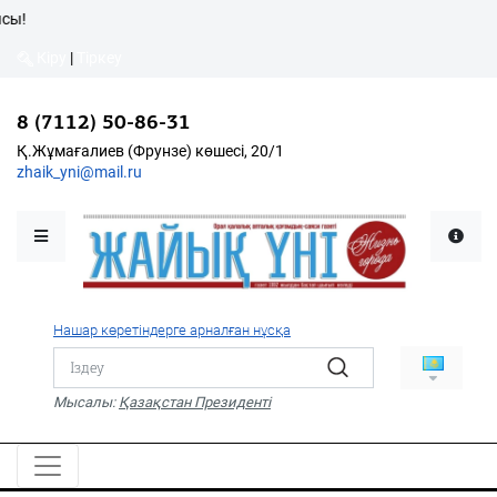
!
Кіру
|
Тіркеу
Кіру
|
Тіркеу
8 (7112) 50-86-31
8 (7112) 50-86-31
Қалалықтар қаперіне
Қ.Жұмағалиев (Фрунзе)
Қ.Жұмағалиев (Фрунзе) көшесі, 20/1
көшесі, 20/1
zhaik_yni@mail.ru
zhaik_yni@mail.ru
Мәслихат жаршысы
Қоғам
Өзек
Нашар көретіндерге арналған нұсқа
Дені сау ұлт
Спорт
Мысалы:
Қазақстан Президенті
Жалын
PDF