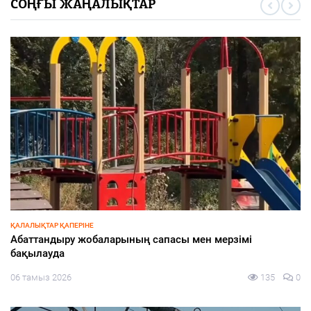
СОҢҒЫ ЖАҢАЛЫҚТАР
СПОРТ
Азия чемпионына құрмет көрсетілді
05 тамыз 2026
166
0
ҚҰРЫЛТАЙ-2026