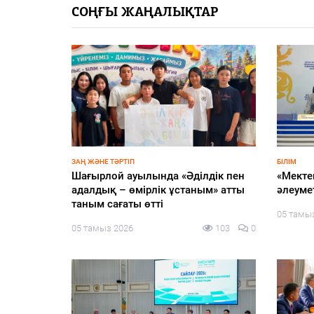
СОҢҒЫ ЖАҢАЛЫҚТАР
ЖАҢАЛЫҚТАР
ҚҰРЫЛТАЙ
жоспарға
Алматыда шахматтан екі
Ең төм
халықаралық турнир басталды
экологи
сайлау
105
0
04 тамыз 2026
126
0
жатыр
04 тамы