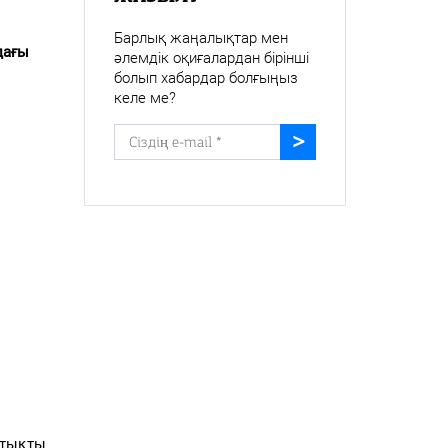
Барлық жаңалықтар мен
дағы
әлемдік оқиғалардан бірінші
болып хабардар болғыңыз
келе ме?
ы
стықты