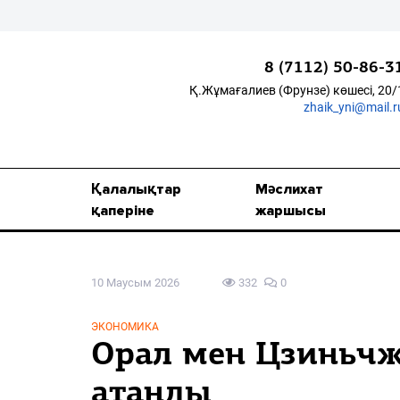
8 (7112) 50-86-3
Қ.Жұмағалиев (Фрунзе) көшесі, 20/
zhaik_yni@mail.r
Қалалықтар қаперіне
Мәслихат жаршысы
Қалалықтар
Мәслихат
Қоғам
қаперіне
жаршысы
Өзек
10 Маусым 2026
332
0
Дені сау ұлт
Спорт
ЭКОНОМИКА
Орал мен Цзиньчж
Жалын
атанды