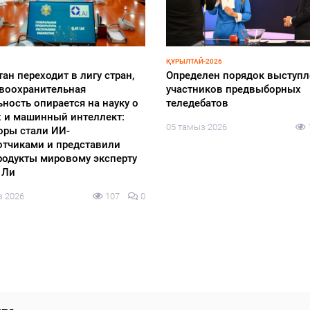
ҚҰРЫЛТАЙ-2026
Cайлауға дайындық аясынд
РЫЛЫМ
е жаз басталғалы бері қайта
онлайн-семинар өтті
тудан өткен 70 теміржол
04 тамыз 2026
лы ашылды
з 2026
160
0