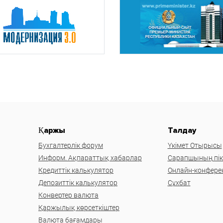
Қаржы
Талдау
Бухгалтерлік форум
Үкімет Отырысы
Информ. Ақпараттық хабарлар
Сарапшының пікі
Кредиттік калькулятор
Онлайн-конфере
Депозиттік калькулятор
Сұхбат
Конвертер валюта
Қаржылық көрсеткіштер
Валюта бағамдары