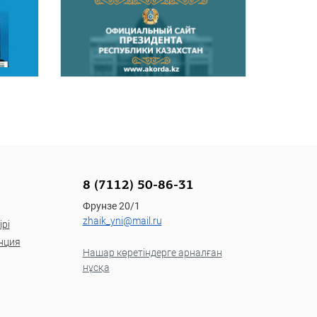
8 (7112) 50-86-31
Фрунзе 20/1
zhaik_yni@mail.ru
рі
нция
Нашар көретіндерге арналған
нұсқа