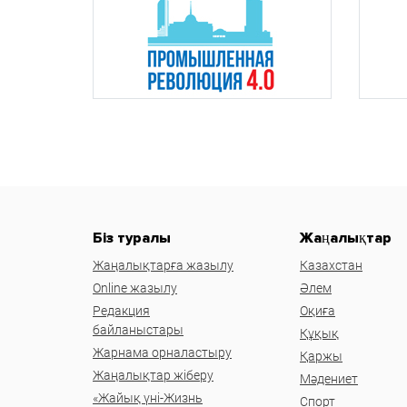
Біз туралы
Жаңалықтар
Жаңалықтарға жазылу
Казахстан
Online жазылу
Әлем
Редакция
Оқиға
байланыстары
Құқық
Жарнама орналастыру
Қаржы
Жаңалықтар жіберу
Мәдениет
«Жайық үні-Жизнь
Спорт