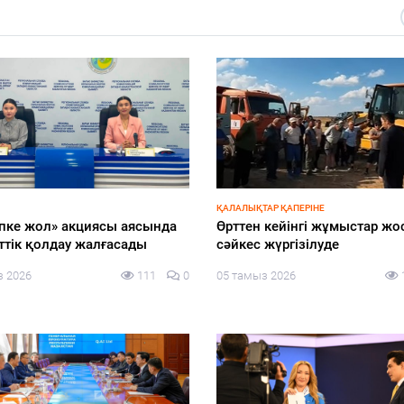
-2026
ЭКОНОМИКА
енгі жалақы, алимент,
Жергілікті өндірісті дамытуғ
я: жеті партия
арналған жаңа міндеттер
шылармен нені талқылап
айқындалды
?
04 тамыз 2026
з 2026
135
0