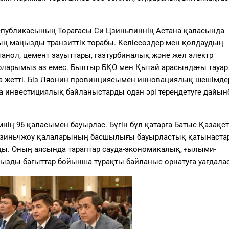
спубликасының Төрағасы Си Цзиньпиннің Астана қаласында
ның маңызды транзиттік торабы. Келіссөздер мен қолдаудың
нол, цемент зауыттары, газтурбиналық және жел электр
парларымыз аз емес. Былтыр БҚО мен Қытай арасындағы тауар
а жетті. Біз Ляонин провинциясымен инновациялық шешімде
да инвестициялық байланыстарды одан әрі тереңдетуге дайын
ің 96 қаласымен бауырлас. Бүгін бұл қатарға Батыс Қазақс
Цзиньчжоу қалаларының басшылығы бауырластық қатынаста
йды. Оның аясында тараптар сауда-экономикалық, ғылыми-
ңызды бағыттар бойынша тұрақты байланыс орнатуға уағдала