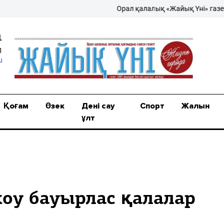
Орал қалалық «Жайық Үні» газеті – ж
1
1
u
Қоғам
Өзек
Дені сау
Спорт
Жалын
ұлт
оу бауырлас қалалар