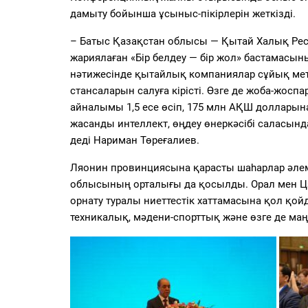
дамыту бойынша ұсыныс-пікірлерін жеткізді.
– Батыс Қазақстан облысы — Қытай Халық Ре
жариялаған «Бір белдеу — бір жол» бастамасы
нәтижесінде қытайлық компаниялар сұйық мета
стансаларын салуға кірісті. Өзге де жоба-жос
айналымы 1,5 есе өсіп, 175 млн АҚШ долларын
жасанды интеллект, өңдеу өнеркәсібі саласын
деді Нариман Төреғалиев.
Ляонин провинциясына қарасты шаһарлар әлемн
облысының орталығы да қосылды. Орал мен 
орнату туралы ниеттестік хаттамасына қол қо
техникалық, мәдени-спорттық және өзге де ма