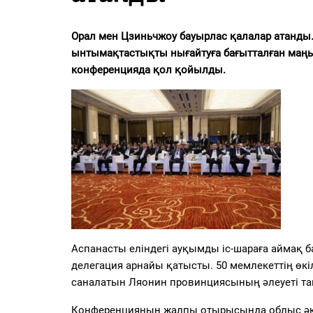
PDF
«Жайық үні» — 33 жыл
Орал мен Цзиньчжоу бауырлас қалалар атанды
ынтымақтастықты нығайтуға бағытталған маң
Каталог
конференцияда қол қойылды.
Қазақ тілі
Аспанасты еліндегі ауқымды іс-шараға аймақ
делегация арнайы қатысты. 50 мемлекеттің өкі
саналатын Ляонин провинциясының әлеуеті т
Конференцияның жалпы отырысында облыс әкі