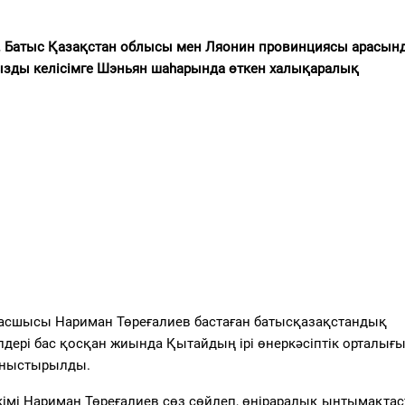
. Батыс Қазақстан облысы мен Ляонин провинциясы арасын
ызды келісімге Шэньян шаһарында өткен халықаралық
 басшысы Нариман Төреғалиев бастаған батысқазақстандық
лдері бас қосқан жиында Қытайдың ірі өнеркәсіптік орталығ
аныстырылды.
мі Нариман Төреғалиев сөз сөйлеп, өңіраралық ынтымақта