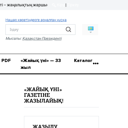
аңалықтың жаршысы!
Кіру
|
Тіркеу
Кіру
|
Тіркеу
Нашар көретіндерге арналған нұсқа
8 (7112) 50-86-31
Қ.Жұмағалиев (Фрунзе)
Мысалы:
Қазақстан Президенті
көшесі, 20/1
zhaik_yni@mail.ru
PDF
«Жайық үні» — 33
Каталог
жыл
«ЖАЙЫҚ ҮНІ»
ГАЗЕТІНЕ
ЖАЗЫЛАЙЫҚ!
ЖАЗЫЛУ