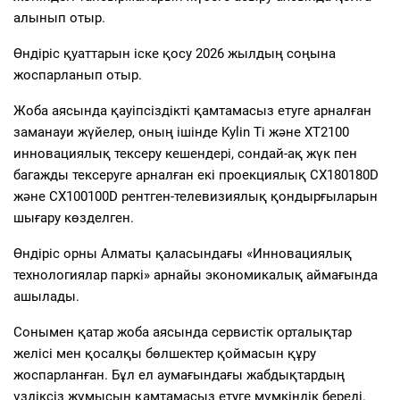
алынып отыр.
Өндіріс қуаттарын іске қосу 2026 жылдың соңына
жоспарланып отыр.
Жоба аясында қауіпсіздікті қамтамасыз етуге арналған
заманауи жүйелер, оның ішінде Kylin Ti және XT2100
инновациялық тексеру кешендері, сондай-ақ жүк пен
багажды тексеруге арналған екі проекциялық CX180180D
және CX100100D рентген-телевизиялық қондырғыларын
шығару көзделген.
Өндіріс орны Алматы қаласындағы «Инновациялық
технологиялар паркі» арнайы экономикалық аймағында
ашылады.
Сонымен қатар жоба аясында сервистік орталықтар
желісі мен қосалқы бөлшектер қоймасын құру
жоспарланған. Бұл ел аумағындағы жабдықтардың
үздіксіз жұмысын қамтамасыз етуге мүмкіндік береді.