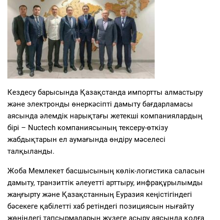
Кездесу барысында Қазақстанда импортты алмастыру
және электронды өнеркәсіпті дамыту бағдарламасы
аясында әлемдік нарықтағы жетекші компаниялардың
бірі
–
Nuctech компаниясының тексеру-өткізу
жабдықтарын ел аумағында өндіру мәселесі
талқыланды.
Жоба Мемлекет басшысының көлік-логистика саласын
дамыту, транзиттік әлеуетті арттыру, инфрақұрылымды
жаңғырту және Қазақстанның Еуразия кеңістігіндегі
бәсекеге қабілетті хаб ретіндегі позициясын нығайту
жөніндегі тапсырмаларын жүзеге асыру аясында қолға