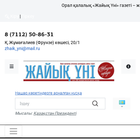
Орал қалалық «Жайық Үні» газеті – жа
Кіру
|
Тіркеу
Кіру
|
Тіркеу
8 (7112) 50-86-31
8 (7112) 50-86-31
Қалалықтар қаперіне
Қ.Жұмағалиев (Фрунзе)
Қ.Жұмағалиев (Фрунзе) көшесі, 20/1
көшесі, 20/1
zhaik_yni@mail.ru
zhaik_yni@mail.ru
Мәслихат жаршысы
Қоғам
Өзек
Нашар көретіндерге арналған нұсқа
Дені сау ұлт
Спорт
Мысалы:
Қазақстан Президенті
Жалын
PDF