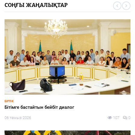
СОҢҒЫ ЖАҢАЛЫҚТАР
ЭКОНОМИКА
БҚО шаруалары заманауи суару жүйелеріне көшуде
06 тамыз 2026
82
0