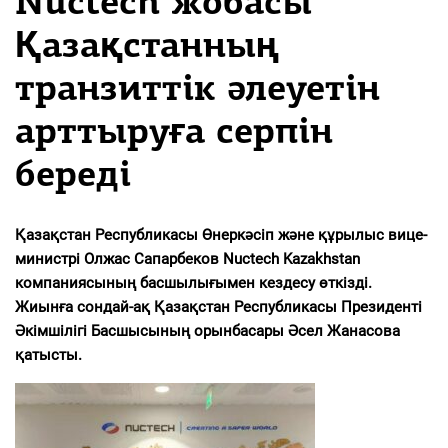
Nuctech жобасы
Қазақстанның
транзиттік әлеуетін
арттыруға серпін
береді
Қазақстан Республикасы Өнеркәсіп және құрылыс вице-
министрі Олжас Сапарбеков Nuctech Kazakhstan
компаниясының басшылығымен кездесу өткізді.
Жиынға сондай-ақ Қазақстан Республикасы Президенті
Әкімшілігі Басшысының орынбасары Әсел Жанасова
қатысты.