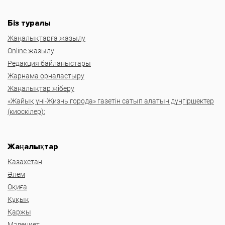
Біз туралы
Жаңалықтарға жазылу
Online жазылу
Редакция байланыстары
Жарнама орналастыру
Жаңалықтар жіберу
«Жайық үні-Жизнь города» газетін сатып алатын дүңгіршектер
(киоскілер):
Жаңалықтар
Казахстан
Әлем
Оқиға
Құқық
Қаржы
Мәдениет