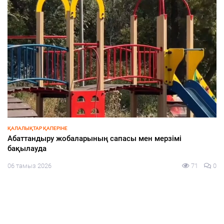
СПОРТ
Азия чемпионына құрмет көрсетілді
05 тамыз 2026
121
0