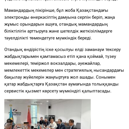
Мамандардың пікірінше, бұл жоба Қазақстандағы
электронды өнеркәсіптің дамуына серпін беріп, жаңа
жұмыс орындарын ашуға, отандық мамандардың
біліктілігін арттыруға және шетелдік жеткізілімдерге
тәуелділікті төмендетуге мүмкіндік береді.
Отандық өндірістің іске қосылуы елді заманауи тексеру
жабдықтарымен қамтамасыз етіп қана қоймай, түзеу
мекемелері, теміржол вокзалдары, әуежайлар,
мемлекеттік мекемелер мен стратегиялық нысандардағы
бақылау жүйелерін жаңғыртуға жол ашады. Сонымен
қатар жабдықтарға Қазақстан аумағында толыққанды
сервистік қызмет көрсету мүмкіндігі қалыптасады
.