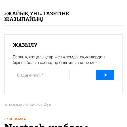
«Жайық үні» — 33 жыл
«ЖАЙЫҚ ҮНІ» ГАЗЕТІНЕ
ЖАЗЫЛАЙЫҚ!
Каталог
Қазақ тілі
ЖАЗЫЛУ
Барлық жаңалықтар мен әлемдік оқиғалардан
бірінші болып хабардар болғыңыз келе ме?
18 Мамыр 2026
250
0
ЭКОНОМИКА