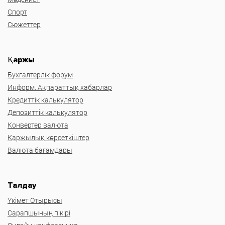
Спорт
Сюжеттер
Қаржы
Бухгалтерлік форум
Информ. Ақпараттық хабарлар
Кредиттік калькулятор
Депозиттік калькулятор
Конвертер валюта
Қаржылық көрсеткіштер
Валюта бағамдары
Талдау
Үкімет Отырысы
Сарапшының пікірі