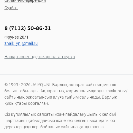
Онлайн-конференция
Сұхбат
8 (7112) 50-86-31
Фрунзе 20/1
zhaik_yni@mail.ru
Нашар көретіндерге арналған нұсқа
© 1999 - 2026 JAIYQ UNI. Барлық ақпарат сайттың меншігі
болып табылады. Ақпараттық жарияланымдарды zhaikuni.kz/
сайтының рұқсатынсыз алуға тыйым салынады. Барлық
құқықтары қорғалған.
Сіз құпиялылық саясаты және пайдаланушылық келісімі
шарттарын қабылдайсыз және кез келген нысандағы өз
деректеріңізді кері байланыс сайтына қалдырасыз.