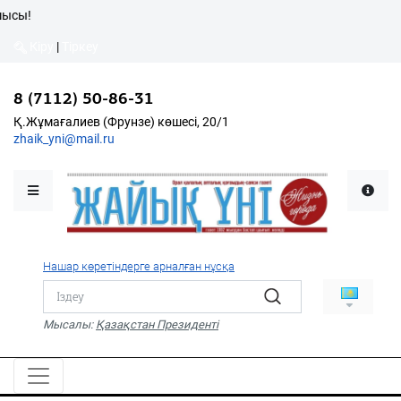
сы!
Кіру
|
Тіркеу
Кіру
|
Тіркеу
8 (7112) 50-86-31
8 (7112) 50-86-31
Қалалықтар қаперіне
Қ.Жұмағалиев (Фрунзе)
Қ.Жұмағалиев (Фрунзе) көшесі, 20/1
көшесі, 20/1
zhaik_yni@mail.ru
zhaik_yni@mail.ru
Мәслихат жаршысы
Қоғам
Өзек
Нашар көретіндерге арналған нұсқа
Дені сау ұлт
Спорт
Мысалы:
Қазақстан Президенті
Жалын
PDF