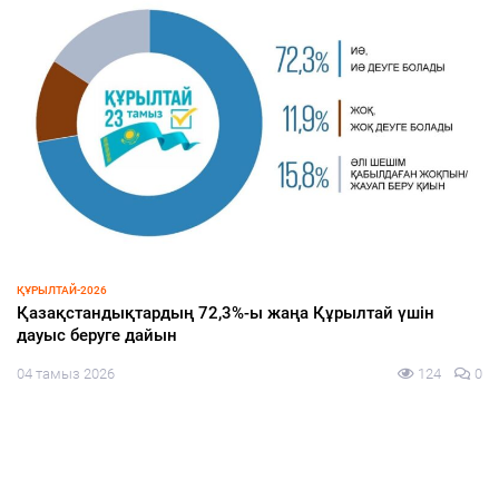
ҚҰРЫЛТАЙ-2026
Қазақстандықтардың 72,3%-ы жаңа Құрылтай үшін
дауыс беруге дайын
04 тамыз 2026
124
0