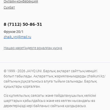
Онлайн-конференция
Сұхбат
8 (7112) 50-86-31
Фрунзе 20/1
zhaik_yni@mail.ru
Нашар көретіндерге арналған нұсқа
© 1999 - 2026 JAIYQ UNI. Барлық ақпарат сайттың меншігі
болып табылады. Ақпараттық жарияланымдарды zhaikuni.kz/
сайтының рұқсатынсыз алуға тыйым салынады. Барлық
құқықтары қорғалған.
Сіз құпиялылық саясаты және пайдаланушылық келісімі
шарттарын қабылдайсыз және кез келген нысандағы өз
деректеріңізді кері байланыс сайтына қалдырасыз.