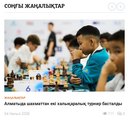
СОҢҒЫ ЖАҢАЛЫҚТАР
ЖАҢАЛЫҚТАР
Алматыда шахматтан екі халықаралық турнир басталды
04 тамыз 2026
111
0