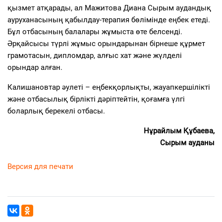
қызмет атқарады, ал Мажитова Диана Сырым аудандық
ауруханасының қабылдау-терапия бөлімінде еңбек етеді.
Бұл отбасының балалары жұмыста өте белсенді.
Әрқайсысы түрлі жұмыс орындарынан бірнеше құрмет
грамотасын, дипломдар, алғыс хат және жүлделі
орындар алған.
Калишановтар әулеті – еңбекқорлықты, жауапкершілікті
және отбасылық бірлікті дәріптейтін, қоғамға үлгі
боларлық берекелі отбасы.
Нұрайлым Құбаева,
Сырым ауданы
Версия для печати