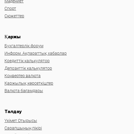
Мәдениет
Спорт
Сюжеттер
Қаржы
Бухгалтерлік форум
Информ. Ақпараттық хабарлар
Кредиттік калькулятор
Депозиттік калькулятор
Конвертер валюта
Қаржылық көрсеткіштер
Валюта бағамдары
Талдау
Үкімет Отырысы
Сарапшының пікірі