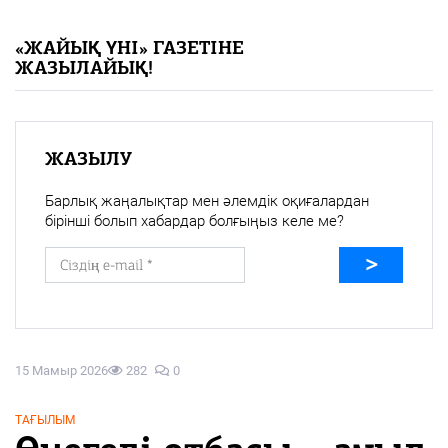
«Жайық үні» — 33 жыл
«ЖАЙЫҚ ҮНІ» ГАЗЕТІНЕ
ЖАЗЫЛАЙЫҚ!
Каталог
Қазақ тілі
ЖАЗЫЛУ
Барлық жаңалықтар мен әлемдік оқиғалардан
бірінші болып хабардар болғыңыз келе ме?
15 Мамыр 2026
282
0
ТАҒЫЛЫМ