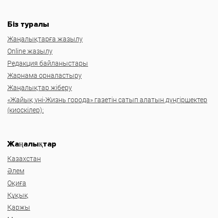
Біз туралы
Жаңалықтарға жазылу
Online жазылу
Редакция байланыстары
Жарнама орналастыру
Жаңалықтар жіберу
«Жайық үні-Жизнь города» газетін сатып алатын дүңгіршектер
(киоскілер):
Жаңалықтар
Казахстан
Әлем
Оқиға
Құқық
Қаржы