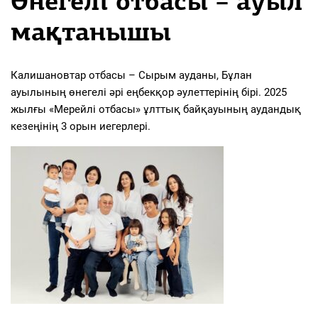
Өнегелі отбасы – ауыл
мақтанышы
Калишановтар отбасы – Сырым ауданы, Бұлан
ауылының өнегелі әрі еңбекқор әулеттерінің бірі. 2025
жылғы «Мерейлі отбасы» ұлттық байқауының аудандық
кезеңінің 3 орын иегерлері.