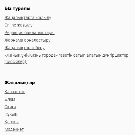
Біз туралы
Жаңалықтарға жазылу
Online жазылу
Редакция байланыстары
Жарнама орналастыру
Жаңалықтар жіберу
«Жайық үні-Жизнь города» газетін сатып алатын дүңгіршектер
(киоскілер):
Жаңалықтар
Казахстан
Әлем
Оқиға
Құқық
Қаржы
Мәдениет