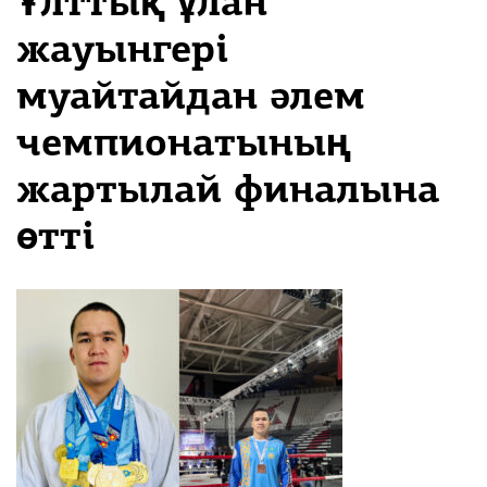
Ұлттық ұлан
жауынгері
муайтайдан әлем
чемпионатының
жартылай финалына
өтті