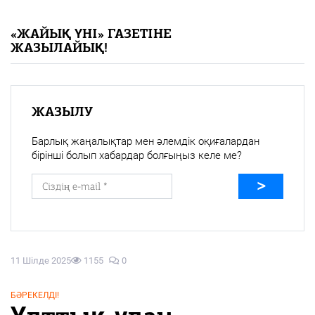
«Жайық үні» — 33 жыл
«ЖАЙЫҚ ҮНІ» ГАЗЕТІНЕ
ЖАЗЫЛАЙЫҚ!
Каталог
Қазақ тілі
ЖАЗЫЛУ
Барлық жаңалықтар мен әлемдік оқиғалардан
бірінші болып хабардар болғыңыз келе ме?
11 Шілде 2025
1155
0
БӘРЕКЕЛДІ!