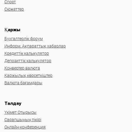
Спорт
Сюжеттер
Қаржы
Бухгалтерлік форум
Информ. Ақпараттық хабарлар
Кредиттік калькулятор
Депозиттік калькулятор
Конвертер валюта
Қаржылық көрсеткіштер
Валюта бағамдары
Талдау
Үкімет Отырысы
Сарапшының пікірі
Онлайн-конференция