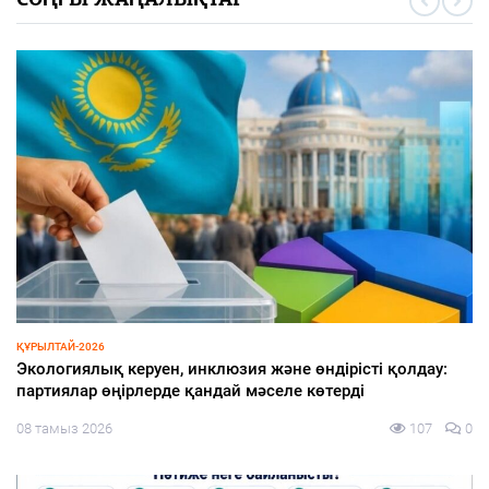
СОҢҒЫ ЖАҢАЛЫҚТАР
СПОРТ
Туризм және спорт министрі «Болашақ ойындары 2026»
аясындағы фиджитал-футбол жарысына қатысты
08 тамыз 2026
104
0