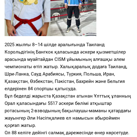
2025 жылғы 8–14 шілде аралығында Таиланд
Корольдігінің Бангкок қаласында әскери қызметшілер
арасында муайтайдан CISM ұйымының алғашқы әлем
чемпионаты өтіп жатыр. Халықаралық додаға Таиланд,
Шри-Ланка, Сауд Арабиясы, Түркия, Польша, Иран,
Қазақстан, Өзбекстан, Пәкістан, Бахрейн және Бельгия
елдерінен 84 спортшы қатысуда.
Бұл беделді жарыста Қазақстан атынан Ұлттық ұланның
Орал қаласындағы 5517 әскери бөлімі атқыштар
ротасының 2-взводының бақылаушы-маманы қатардағы
жауынгер Әли Нәсіпқалиев ел намысын абыроймен
қорғап жатыр.
Ол 88 келіге дейінгі салмақ дәрежесінде өнер көрсетуде.