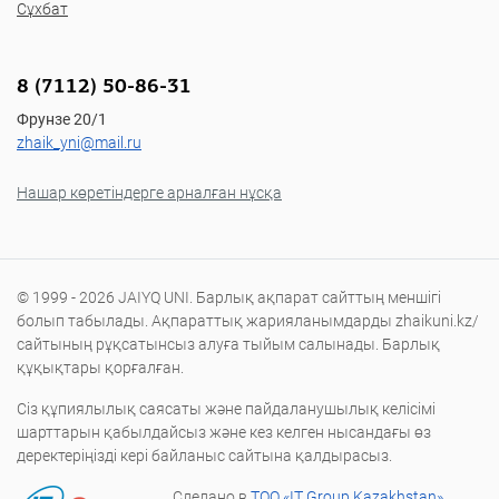
Сұхбат
8 (7112) 50-86-31
Фрунзе 20/1
zhaik_yni@mail.ru
Нашар көретіндерге арналған нұсқа
© 1999 - 2026 JAIYQ UNI. Барлық ақпарат сайттың меншігі
болып табылады. Ақпараттық жарияланымдарды zhaikuni.kz/
сайтының рұқсатынсыз алуға тыйым салынады. Барлық
құқықтары қорғалған.
Сіз құпиялылық саясаты және пайдаланушылық келісімі
шарттарын қабылдайсыз және кез келген нысандағы өз
деректеріңізді кері байланыс сайтына қалдырасыз.
Сделано в
ТОО «IT Group Kazakhstan»