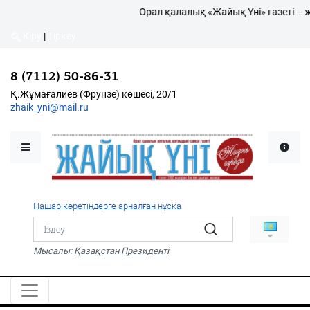
Орал қалалық «Жайық Үні» газеті – ж
Кіру
|
Тіркеу
Кіру
|
Тіркеу
8 (7112) 50-86-31
8 (7112) 50-86-31
Қалалықтар қаперіне
Қ.Жұмағалиев (Фрунзе)
Қ.Жұмағалиев (Фрунзе) көшесі, 20/1
көшесі, 20/1
zhaik_yni@mail.ru
zhaik_yni@mail.ru
Мәслихат жаршысы
Қоғам
Өзек
Нашар көретіндерге арналған нұсқа
Дені сау ұлт
Спорт
Мысалы:
Қазақстан Президенті
Жалын
PDF