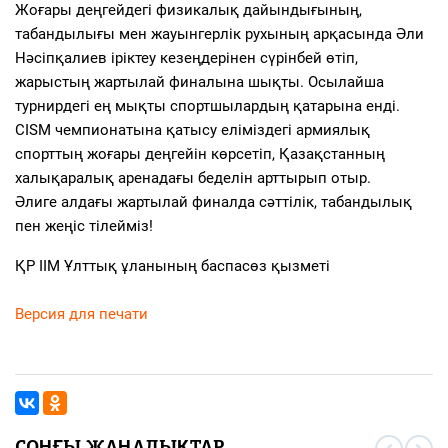
Жоғары деңгейдегі физикалық дайындығының,
табандылығы мен жауынгерлік рухының арқасында Әли
Нәсіпқалиев іріктеу кезеңдерінен сүрінбей өтіп,
жарыстың жартылай финалына шықты. Осылайша
турнирдегі ең мықты спортшылардың қатарына енді.
CISM чемпионатына қатысу еліміздегі армиялық
спорттың жоғары деңгейін көрсетіп, Қазақстанның
халықаралық аренадағы беделін арттырып отыр.
Әлиге алдағы жартылай финалда сәттілік, табандылық
пен жеңіс тілейміз!
ҚР ІІМ Ұлттық ұланының баспасөз қызметі
Версия для печати