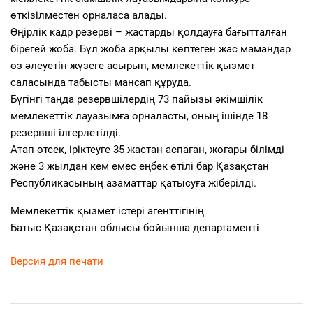
өткізілместен орналаса алады.
Өңірлік кадр резерві – жастарды қолдауға бағытталған
бірегей жоба. Бұл жоба арқылы көптеген жас мамандар
өз әлеуетін жүзеге асырып, мемлекеттік қызмет
саласында табысты мансап құруда.
Бүгінгі таңда резервшілердің 73 пайызы әкімшілік
мемлекеттік лауазымға орналасты, оның ішінде 18
резервші ілгерлетілді.
Атап өтсек, іріктеуге 35 жастан аспаған, жоғары білімді
және 3 жылдан кем емес еңбек өтілі бар Қазақстан
Республикасының азаматтар қатысуға жіберілді.
Мемлекеттік қызмет істері агенттігінің
Батыс Қазақстан облысы бойынша департаменті
Версия для печати