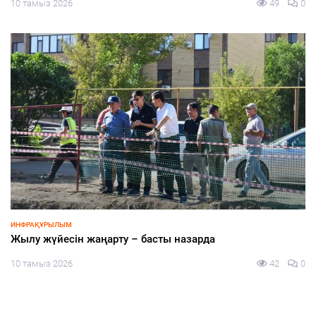
ИНФРАҚҰРЫЛЫМ
Тозған жылу желісі жаңартылуда
10 тамыз 2026
53
0