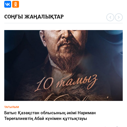
СОҢҒЫ ЖАҢАЛЫҚТАР
ИНФРАҚҰРЫЛЫМ
Жылу желісінің жаңаруы – тұрғындар игілігіне
10 тамыз 2026
57
0