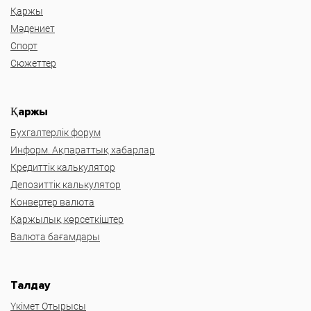
Қаржы
Мәдениет
Спорт
Сюжеттер
Қаржы
Бухгалтерлік форум
Информ. Ақпараттық хабарлар
Кредиттік калькулятор
Депозиттік калькулятор
Конвертер валюта
Қаржылық көрсеткіштер
Валюта бағамдары
Талдау
Үкімет Отырысы