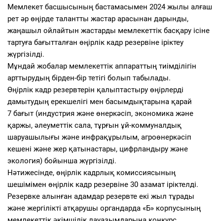
Мемлекет басшысының бастамасымен 2024 жылы алғаш
рет әр өңірде талантты жастар арасынан дарынды,
жаңашыл ойлайтын жастарды мемлекеттік басқару ісіне
тартуға бағытталған өңірлік кадр резервіне іріктеу
жүргізілді.
Мұндай жобалар мемлекеттік аппараттың тиімділігін
арттырудың бірден-бір тетігі болып табылады.
Өңірлік кадр резервтерін қалыптастыру өңірлерді
дамытудың ерекшелігі мен басымдықтарына қарай
7 бағыт (индустрия және өнеркәсіп, экономика және
қаржы, әлеуметтік сала, тұрғын ұй-коммуналдық
шаруашылығы және инфрақұрылым, агроөнеркәсіп
кешені және жер қатынастары, цифрландыру және
экология) бойынша жүргізілді.
Нәтижесінде, өңірлік кадрлық комиссиясының
шешімімен өңірлік кадр резервіне 30 азамат іріктелді.
Резервке алынған адамдар резервте екі жыл тұрады
және жергілікті атқарушы органдарда «Б» корпусының
мемлекеттік әкімшілік лауазымдарына конкурс