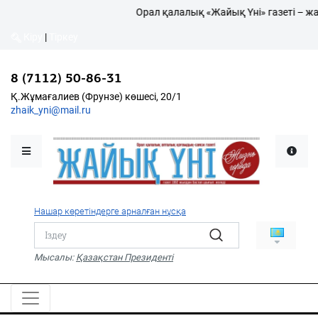
Орал қалалық «Жайық Үні» газеті – жа
Кіру
|
Тіркеу
Кіру
|
Тіркеу
8 (7112) 50-86-31
8 (7112) 50-86-31
Қалалықтар қаперіне
Қ.Жұмағалиев (Фрунзе)
Қ.Жұмағалиев (Фрунзе) көшесі, 20/1
көшесі, 20/1
zhaik_yni@mail.ru
zhaik_yni@mail.ru
Мәслихат жаршысы
Қоғам
Өзек
Нашар көретіндерге арналған нұсқа
Дені сау ұлт
Спорт
Мысалы:
Қазақстан Президенті
Жалын
PDF