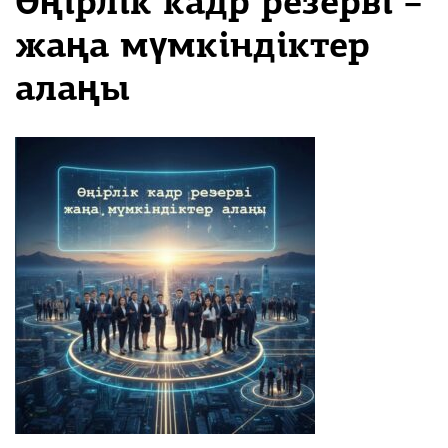
Өңірлік кадр резерві –
жаңа мүмкіндіктер
алаңы