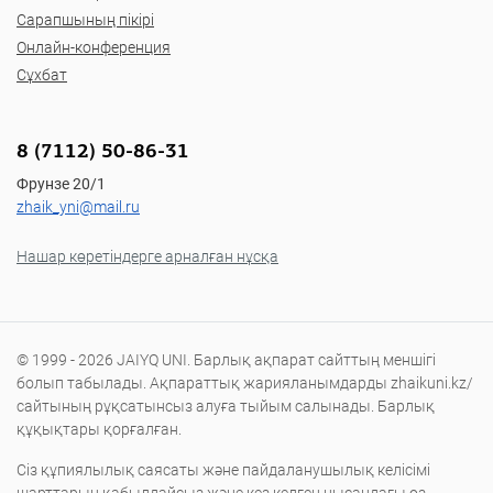
Сарапшының пікірі
Онлайн-конференция
Сұхбат
8 (7112) 50-86-31
Фрунзе 20/1
zhaik_yni@mail.ru
Нашар көретіндерге арналған нұсқа
© 1999 - 2026 JAIYQ UNI. Барлық ақпарат сайттың меншігі
болып табылады. Ақпараттық жарияланымдарды zhaikuni.kz/
сайтының рұқсатынсыз алуға тыйым салынады. Барлық
құқықтары қорғалған.
Сіз құпиялылық саясаты және пайдаланушылық келісімі