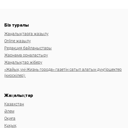
Біз туралы
Жаңалықтарға жазылу
Online жазылу
Редакция байланыстары
Жарнама орналастыру
Жаңалықтар жіберу
«Жайық үні-Жизнь города» газетін сатып алатын дүңгіршектер
(киоскілер):
Жаңалықтар
Казахстан
Әлем
Оқиға
Құқық