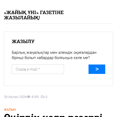
«Жайық үні» — 33 жыл
«ЖАЙЫҚ ҮНІ» ГАЗЕТІНЕ
ЖАЗЫЛАЙЫҚ!
Каталог
Қазақ тілі
ЖАЗЫЛУ
Барлық жаңалықтар мен әлемдік оқиғалардан
бірінші болып хабардар болғыңыз келе ме?
26 Ақпан 2026
4185
0
ЖАЛЫН