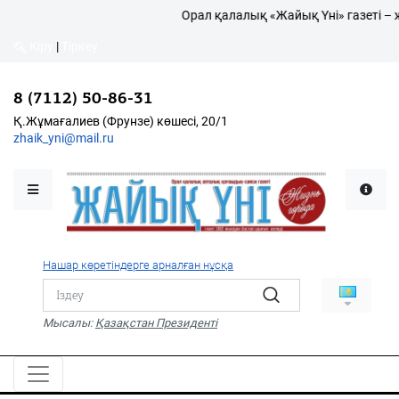
Орал қалалық «Жайық Үні» газеті – 
Кіру
|
Тіркеу
Кіру
|
Тіркеу
8 (7112) 50-86-31
8 (7112) 50-86-31
Қалалықтар қаперіне
Қ.Жұмағалиев (Фрунзе)
Қ.Жұмағалиев (Фрунзе) көшесі, 20/1
көшесі, 20/1
zhaik_yni@mail.ru
zhaik_yni@mail.ru
Мәслихат жаршысы
Қоғам
Өзек
Нашар көретіндерге арналған нұсқа
Дені сау ұлт
Спорт
Мысалы:
Қазақстан Президенті
Жалын
PDF