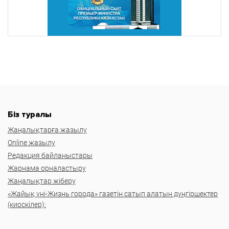
Біз туралы
Жаңалықтарға жазылу
Online жазылу
Редакция байланыстары
Жарнама орналастыру
Жаңалықтар жіберу
«Жайық үні-Жизнь города» газетін сатып алатын дүңгіршектер
(киоскілер):