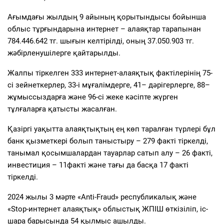
Ағымдағы жылдың
9
айының қорытындысы бойынша
облыс тұрғындарына интернет – алаяқтар тарапынан
784.446.642
тг.
шығын келтірілді, оның
37.050.903 тг.
жәбірленушілерге қайтарылды.
Жалпы тіркелген
333
интернет-алаяқтық фактілерінің
75
-
сі зейнеткерлер,
33
-і мұғалімдерге,
41
– дә
рігерлерге,
88
–
жұмыссыздарға және
96
-сі жеке кәсіпте жүрген
тұлғаларға қатысты жасалған.
Қазіргі уақытта алаяқтықтың ең көп таралған түрлері бұл
банк қызметкері болып таныстыру –
279
факті тіркелді,
танымал қосымшалардан тауарлар сатып алу –
26
факті,
инвестиция –
11
факті және тағы
да басқа
17
факті
тіркелді.
2024 жылы 3 мәрте «Anti-Fraud» республикалық және
«Stop-интернет алаяқтық» облыстық ЖПІШ өткізіліп,
іс-
шара барысында
54
қылмыс ашылды.