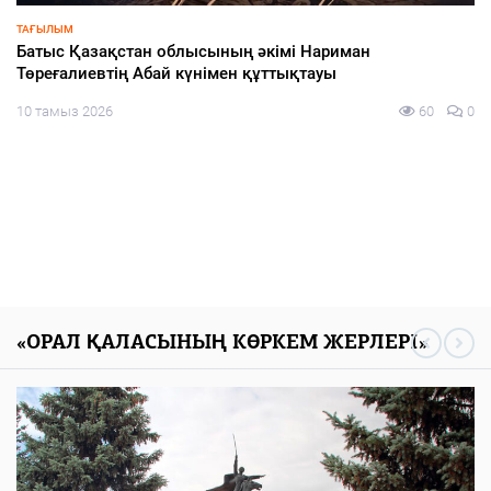
ИНФРАҚҰРЫЛЫМ
Жылу желісінің жаңаруы – тұрғындар игілігіне
10 тамыз 2026
68
0
«ОРАЛ ҚАЛАСЫНЫҢ КӨРКЕМ ЖЕРЛЕРІ»