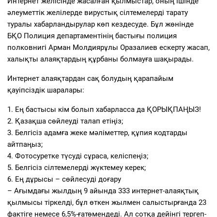
Интернет желісінде жасалған қылмыстар, оның ішінде
әлеуметтік желілерде вирустық сілтемелерді тарату
туралы хабарландырулар көп кездесуде.
Бұл жөнінде
БҚО Полиция департаментінің бастығы полиция
полковнигі Арман Молдиярұлы Оразалиев
ескерту жасап
,
халықты алаяқтардың құрбаны болмауға шақыр
а
ды.
Интернет алаяқтардан сақ болудың қарапайым
қауіпсіздік шаралары:
1.
Ең бастысы кім болып хабарласса да ҚОРЫҚПАҢЫЗ!
2.
Қазақша сөйлеуді талап етіңіз;
3.
Белгісіз адамға жеке мәліметтер, құпия кодтарды
айтпаңыз;
4.
Фотосу
ретке түсуді сұрас
а
, келіспеңіз;
5.
Белгісіз сілтемелерді жүктемеу керек;
6.
Ең дұрысы – сөйлесуді доғару
–
Ағымдағы жылдың 9 айында
333
интернет-алаяқтық
қылмысы тіркелді, бұл өткен жылмен салыстырғанда
23
фактіге немесе
6,5%-ға
төмен
деді. Ал с
отқа дейінгі тергеп-