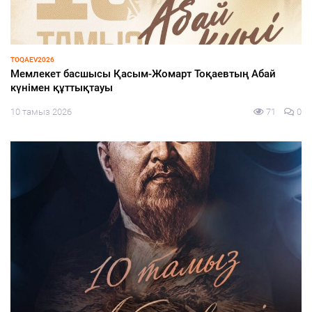
ИНФРАҚҰРЫЛЫМ
Жылу жүйесін жаңарту – басты назарда
10 тамыз 2026
49
0