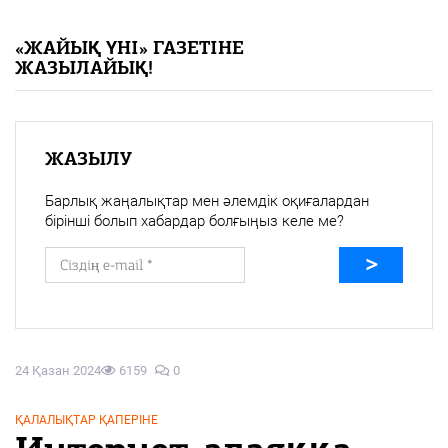
«Жайық үні» — 33 жыл
«ЖАЙЫҚ ҮНІ» ГАЗЕТІНЕ
ЖАЗЫЛАЙЫҚ!
Каталог
Қазақ тілі
ЖАЗЫЛУ
Барлық жаңалықтар мен әлемдік оқиғалардан
бірінші болып хабардар болғыңыз келе ме?
24 Қазан 2024
6159
0
ҚАЛАЛЫҚТАР ҚАПЕРІНЕ