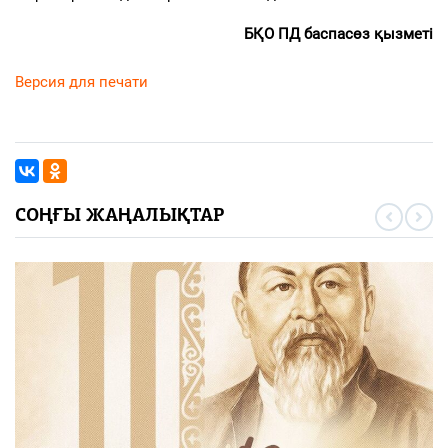
БҚО ПД баспасөз қызметі
Версия для печати
СОҢҒЫ ЖАҢАЛЫҚТАР