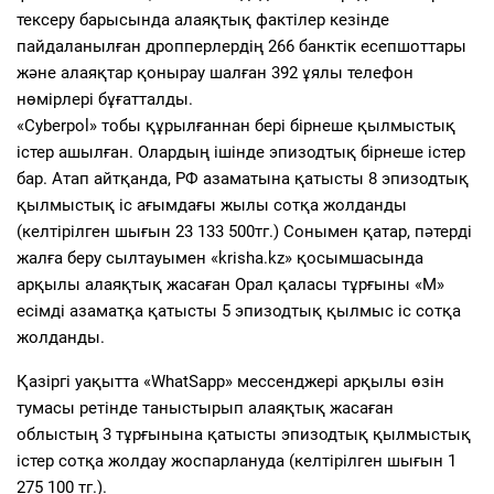
тексеру барысында алаяқтық фактілер кезінде
пайдаланылған дропперлердің 266 банктік есепшоттары
және алаяқтар қонырау шалған 392 ұялы телефон
нөмірлері бұғатталды.
«Cyberpol» тобы құрылғаннан бері бірнеше қылмыстық
істер ашылған. Олардың ішінде эпизодтық бірнеше істер
бар.
Атап айтқанда,
РФ азаматына қатысты 8 эпизодтық
қылмыстық іс ағымдағы жылы сотқа жолданды
(
келтірілген шығын 23 133 500тг.
)
Сонымен қатар, пәтерді
жалға беру сылтауымен «krisha.kz» қосымшасында
арқылы алаяқтық жасаған Орал қаласы тұрғыны «М»
есімді азаматқа қатысты 5 эпизодтық қылмыс іс сотқа
жолданды
.
Қазіргі уақытта «WhatSapp» мессенджері арқылы өзін
тумасы ретінде таныстырып алаяқтық жасаған
облыстың
3
тұрғын
ына қатысты эпизодтық қылмыстық
істер сотқа жолдау жоспарлануда (
келтірілген шығын 1
275 100 тг.
).