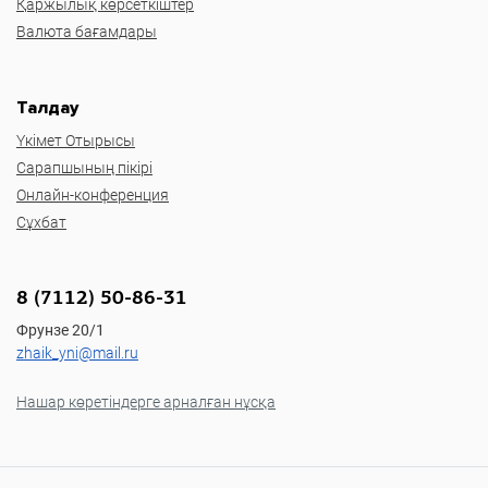
Қаржылық көрсеткіштер
Валюта бағамдары
Талдау
Үкімет Отырысы
Сарапшының пікірі
Онлайн-конференция
Сұхбат
8 (7112) 50-86-31
Фрунзе 20/1
zhaik_yni@mail.ru
Нашар көретіндерге арналған нұсқа