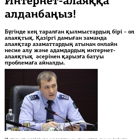
Интернет-алаяққа
алданбаңыз!
Бүгінде кең таралған қылмыстардың бірі – ол
алаяқтық.
Қазіргі дамыған заманда
алаяқтар азаматтардың атынан онлайн
несие алу және адамдардың интернет-
алаяқтық әсерінен қарызға батуы
проблемаға айналды.