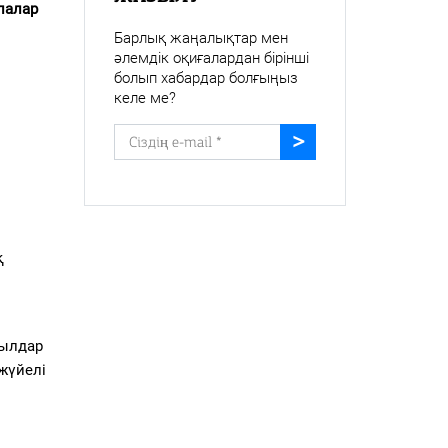
лалар
Барлық жаңалықтар мен
әлемдік оқиғалардан бірінші
болып хабардар болғыңыз
келе ме?
қ
жылдар
жүйелі