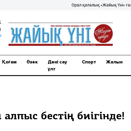
Орал қалалық «Жайық Үні» газеті – ж
1
1
u
Қоғам
Өзек
Дені сау
Спорт
Жалын
ұлт
 алпыс бестің биігінде!