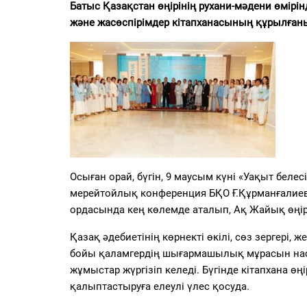
PDF
Батыс Қазақстан өңірінің рухани-мәдени өмірі
және жасөспірімдер кітапханасының құрылған
«Жайық үні» — 33 жыл
Каталог
Қазақ тілі
Осыған орай, бүгін, 9 маусым күні «Уақыт беле
мерейтойлық конференция БҚО Ғ.Құрманғалие
ордасында кең көлемде аталып, Ақ Жайық өңірі
Қазақ әдебиетінің көрнекті өкілі, сөз зергері
бойы қаламгердің шығармашылық мұрасын наси
жұмыстар жүргізіп келеді. Бүгінде кітапхана ө
қалыптастыруға елеулі үлес қосуда.