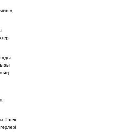
арының
ы
ктері
ылды.
қызы
ының
п,
ы Тілек
герлері