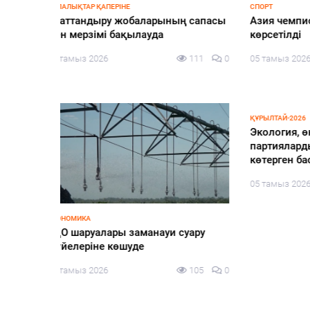
БЕЗ РУБРИКИ
ҚҰРЫЛТАЙ
еңбек –
Шыңғырлау ауданында мемлекеттік
«Сайла
иялық
қызметшілер арасында тимбилдинг
конфиг
іс-шарасы өтті
тақыры
Pikir.
121
0
05 тамыз 2026
124
0
алаңын
05 тамы
ЗАҢ ЖӘНЕ ТӘРТІП
ясы»
Шағырлой ауылында «Әділдік пен
адалдық – өмірлік ұстаным» атты
БІЛІМ
127
0
«Мекте
таным сағаты өтті
әлеуме
05 тамыз 2026
115
0
05 тамы