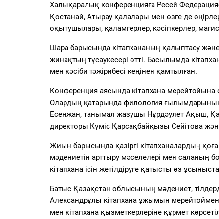
Халықаралық конференцияға Ресей Федерация
Қостанай, Атырау қалалары мен өзге де өңірл
оқытушылары, қаламгерлер, кәсіпкерлер, магис
Шара барысында кітапхананың қалыптасу және 
жинақтың тұсаукесері өтті. Басылымда кітапхан
мен кәсіби тәжірибесі кеңінен қамтылған.
Конференция аясында кітапхана мерейтойына о
Олардың қатарында филология ғылымдарының 
Есенжан, танымал жазушы Нұрдәулет Ақыш, Қ
директоры Күміс Қарсақбайқызы Сейітова және
Жиын барысында қазіргі кітапханалардың қоғам
мәдениетін арттыру мәселелері мен саланың 
кітапхана ісін жетілдіруге қатысты өз ұсыныст
Батыс Қазақстан облысының мәдениет, тілдер
Александрұлы кітапхана ұжымын мерейтоймен құ
мен кітапхана қызметкерлеріне құрмет көрсетіл