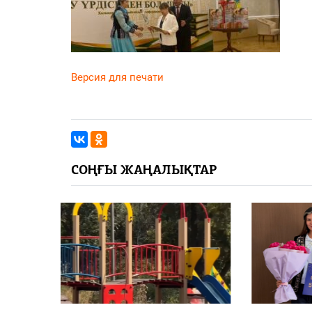
Версия для печати
СОҢҒЫ ЖАҢАЛЫҚТАР