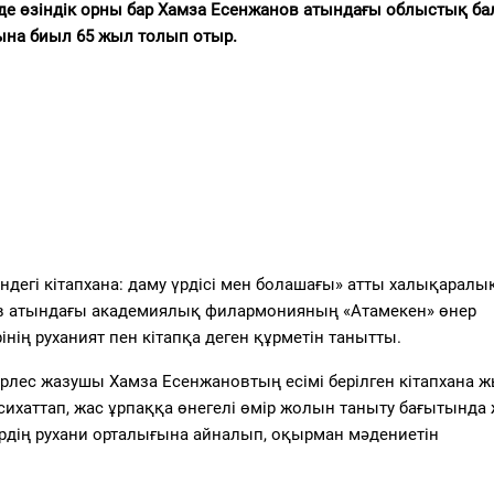
нде өзіндік орны бар Хамза Есенжанов атындағы облыстық ба
ына биыл 65 жыл толып отыр.
сіндегі кітапхана: даму үрдісі мен болашағы» атты халықаралы
в атындағы академиялық филармонияның «Атамекен» өнер
нің руханият пен кітапқа деген құрметін танытты.
, жерлес жазушы Хамза Есенжановтың есімі берілген кітапхана 
хаттап, жас ұрпаққа өнегелі өмір жолын таныту бағытында 
ңірдің рухани орталығына айналып, оқырман мәдениетін