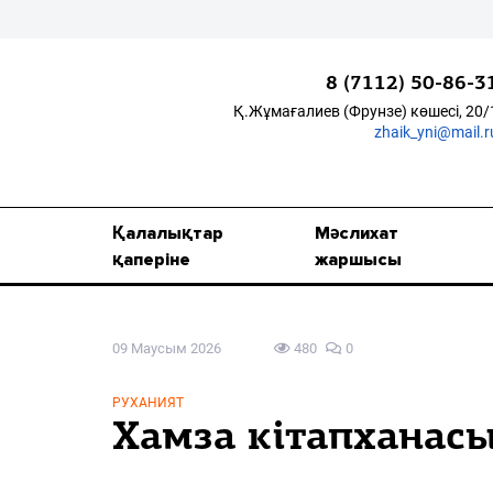
8 (7112) 50-86-3
Қ.Жұмағалиев (Фрунзе) көшесі, 20/
zhaik_yni@mail.r
Қалалықтар қаперіне
Мәслихат жаршысы
Қалалықтар
Мәслихат
Қоғам
қаперіне
жаршысы
Өзек
09 Маусым 2026
480
0
Дені сау ұлт
Спорт
РУХАНИЯТ
Хамза кітапханасы
Жалын