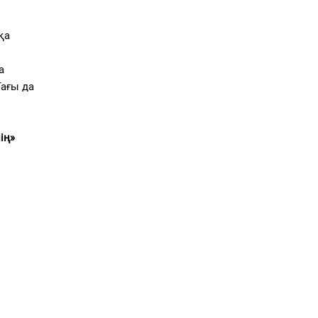
қа
а
Тағы да
ің»