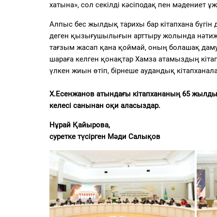
хатына», сол секілді кәсіподақ пен мәдениет
Алпыс бес жылдық тарихы бар кітапхана бүгін д
деген қызығушылығын арттыру жолында нәтижел
тағзым жасап қана қоймай, оның болашақ дам
шараға келген қонақтар Хамза атамыздың кітап
үлкен жиын өтіп, бірнеше аудандық кітапханал
Х.Есенжанов атындағы кітапхананың 65 жылды
келесі санынан оқи аласыздар.
Нұрай Қайырова,
суретке түсірген Мәди Салықов