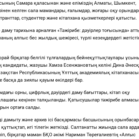
сының Самара қаласынан және еліміздің Алматы, Шымкент,
ерінен келген сала мамандары, ғалымдар, жоғары оқу орынд
транттар, студенттер және кітапхана қызметкерлері қатысты.
даму тарихына арналған «Тәжірибе: дәуірлер тоғысында» атт
аның алпыс бес жылдық шежіресі, түрлі кезеңдердегі жетісті
рай бірқатар белгілі тұлғалардың бейнеқұттықтаулары ұсын
кандидаты, жазушы Хамза Есенжановтың келіні Дина Әнес
азақстан Республикасының Ұлттық академиялық кітапханас
 басқа да зиялы қауым өкілдері бар.
дағы орны, цифрлық дәуірдегі даму бағыттары, кітап оқу
болашағы кеңінен талқыланды. Қатысушылар тәжірибе алмасы
арын ортаға салды.
ді дамыту және архив ісі басқармасы басшысының орынбасар
ттықтап, игі тілегін жеткізді. Салтанатты жиында сала арда
іп, бірқатар маман БҚО әкімі Нариман Төреғалиевтің «Алғыс