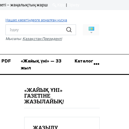
аңалықтың жаршысы!
Кіру
|
Тіркеу
Кіру
|
Тіркеу
Нашар көретіндерге арналған нұсқа
8 (7112) 50-86-31
Қ.Жұмағалиев (Фрунзе)
Мысалы:
Қазақстан Президенті
көшесі, 20/1
zhaik_yni@mail.ru
PDF
«Жайық үні» — 33
Каталог
жыл
«ЖАЙЫҚ ҮНІ»
ГАЗЕТІНЕ
ЖАЗЫЛАЙЫҚ!
ЖАЗЫЛУ