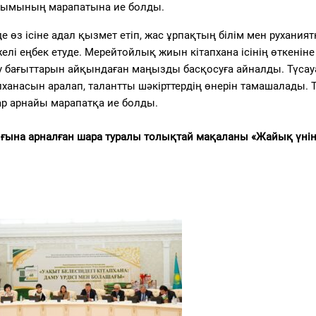
 ұжымының марапатына ие болды.
е өз ісіне адал қызмет етіп, жас ұрпақтың білім мен руханият
і еңбек етуде. Мерейтойлық жиын кітапхана ісінің өткеніне
у бағыттарын айқындаған маңызды басқосуға айналды. Түсау
ханасын аралап, талантты шәкірттердің өнерін тамашалады. 
ар арнайы марапатқа ие болды.
ғына арналған шара туралы толықтай мақаланы «Жайық үнін