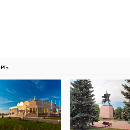
сәйкес жүргізілуде
05 тамыз 2026
РІ»