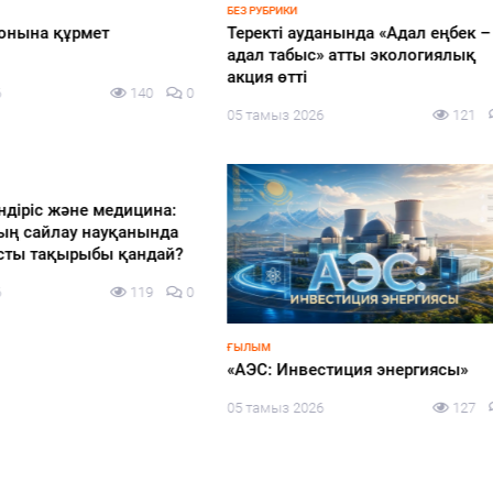
-2026
НОВОСТИ
у-2026: жаңа саяси
Казахстан переходит в лигу 
урациядағы өңірлер»
где правоохранительная
бында «КИСИ GPS: Gylym.
деятельность опирается на н
 Sayasat» ұлттық сарапшылық
данных и машинный интелл
ың отырысы өтті
прокуроры стали ИИ-
разработчиками и представ
з 2026
118
0
свои продукты мировому эк
Кай-Фу Ли
05 тамыз 2026
пке жол» акциясы аясында
ттік қолдау жалғасады
ҚАЛАЛЫҚТАР ҚАПЕРІНЕ
з 2026
128
0
Өрттен кейінгі жұмыстар жо