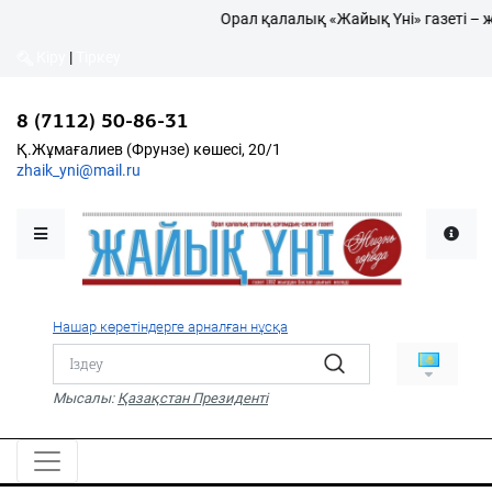
Орал қалалық «Жайық Үні» газеті – ж
Кіру
|
Тіркеу
Кіру
|
Тіркеу
8 (7112) 50-86-31
8 (7112) 50-86-31
Қалалықтар қаперіне
Қ.Жұмағалиев (Фрунзе)
Қ.Жұмағалиев (Фрунзе) көшесі, 20/1
көшесі, 20/1
zhaik_yni@mail.ru
zhaik_yni@mail.ru
Мәслихат жаршысы
Қоғам
Өзек
Нашар көретіндерге арналған нұсқа
Дені сау ұлт
Спорт
Мысалы:
Қазақстан Президенті
Жалын
PDF