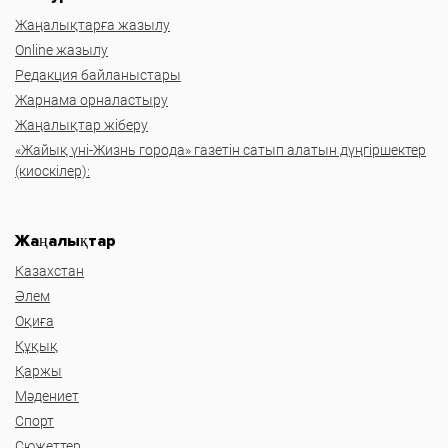
Жаңалықтарға жазылу
Online жазылу
Редакция байланыстары
Жарнама орналастыру
Жаңалықтар жіберу
«Жайық үні-Жизнь города» газетін сатып алатын дүңгіршектер
(киоскілер):
Жаңалықтар
Казахстан
Әлем
Оқиға
Құқық
Қаржы
Мәдениет
Спорт
Сюжеттер