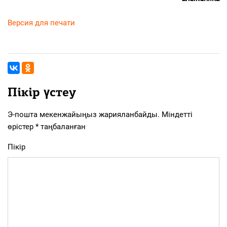
Версия для печати
Пікір үстеу
Э-пошта мекенжайыңыз жарияланбайды.
Міндетті
өрістер
*
таңбаланған
Пікір