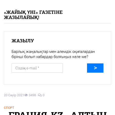
«Жайық үні» — 33 жыл
«ЖАЙЫҚ ҮНІ» ГАЗЕТІНЕ
ЖАЗЫЛАЙЫҚ!
Каталог
Қазақ тілі
ЖАЗЫЛУ
Барлық жаңалықтар мен әлемдік оқиғалардан
бірінші болып хабардар болғыңыз келе ме?
20 Сәуір 2021
3498
0
СПОРТ