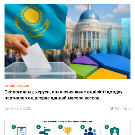
СПОРТ
Туризм және спорт министрі «Болашақ ойындары 2026»
аясындағы фиджитал-футбол жарысына қатысты
08 тамыз 2026
95
0