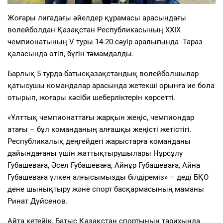
Жоғары лигадағы әйелдер құрамасы арасындағы
волейболдан Қазақстан Республикасының ХХІХ
чемпионатының V туры 14-20 сәуір аралығында Тараз
қаласында өтіп, бүгін тәмамдалды.
Барлық 5 турда батысқазақстандық волейболшылар
қатысушы командалар арасында жетекші орынға ие бола
отырып, жоғары кәсіби шеберліктерін көрсетті.
«Ұлттық чемпионаттағы жарқын жеңіс, чемпиондар
атағы – бұл команданың алғашқы жеңісті жетістігі.
Республикалық деңгейдегі жарыстарға команданы
дайындағаны үшін жаттықтырушылары Нұрсұлу
Губашеваға, Әсел Губашеваға, Айнұр Губашеваға, Айна
Губашеваға үлкен алғысымызды білдіреміз» – деді БҚО
дене шынықтыру және спорт басқармасының маманы
Ринат Дүйсенов.
Айта кетейік, Батыс Қазақстан спортының тарихында