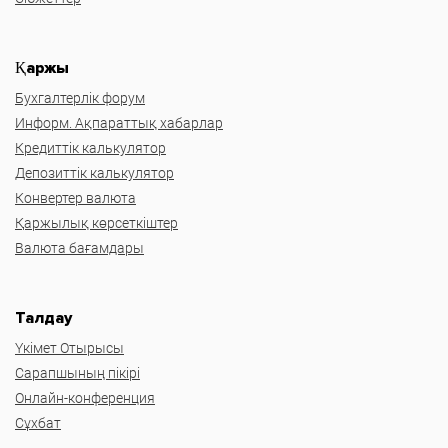
Қаржы
Бухгалтерлік форум
Информ. Ақпараттық хабарлар
Кредиттік калькулятор
Депозиттік калькулятор
Конвертер валюта
Қаржылық көрсеткіштер
Валюта бағамдары
Талдау
Үкімет Отырысы
Сарапшының пікірі
Онлайн-конференция
Сұхбат