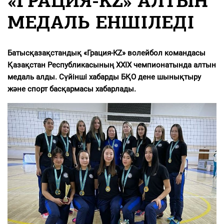
«ГРАЦИЯ-KZ» АЛТЫН
МЕДАЛЬ ЕНШІЛЕДІ
Батысқазақстандық «Грация-KZ» волейбол командасы
Қазақстан Республикасының ХХІХ чемпионатында алтын
медаль алды. Сүйінші хабарды БҚО дене шынықтыру
және спорт басқармасы хабарлады.