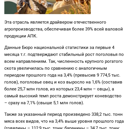
Эта отрасль является драйвером отечественного
агропроизводства, обеспечивая более 39% всей валовой
продукции АПК.
Данные Бюро национальной статистики за первые 4
месяца т.г. подтверждают стабильный рост поголовья по
всем направлениям. Так, численность крупного рогатого
скота увеличилась по сравнению с аналогичным
периодом прошлого года на 3,4% (превысив 9 774,5 тыс.
голов), поголовье овец и коз выросло на 1,6% (составив
более 25,7 млн голов, из которых 23,4 млн – овцы), а
самый высокий темп роста демонстрирует коневодство
– сразу на 7,1% (свыше 5,1 млн голов).
Также за указанный период произведено 338,2 тыс. тонн
мяса всех видов, что на 3,4% выше уровня прошлого года
(говядины – 112,9 тыс. тонн; баранины – 34,7 тыс. тонн;