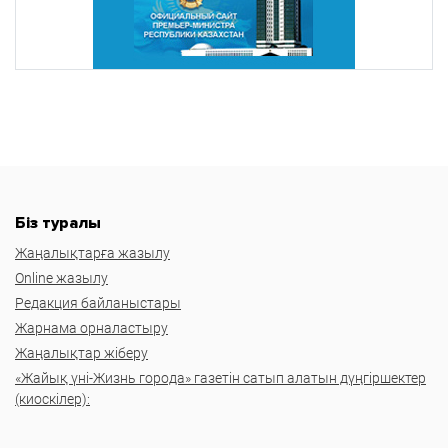
Біз туралы
Жаңалықтарға жазылу
Online жазылу
Редакция байланыстары
Жарнама орналастыру
Жаңалықтар жіберу
«Жайық үні-Жизнь города» газетін сатып алатын дүңгіршектер
(киоскілер):