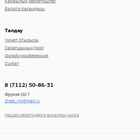
Қаржылық көрсеткіштер
Валюта бағамдары
Талдау
Үкімет Отырысы
Сарапшының пікірі
Онлайн-конференция
Сұхбат
8 (7112) 50-86-31
Фрунзе 20/1
zhaik_yni@mail.ru
Нашар көретіндерге арналған нұсқа