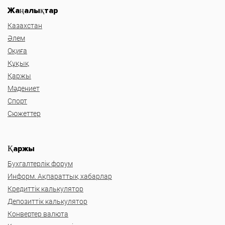
Жаңалықтар
Казахстан
Әлем
Оқиға
Құқық
Қаржы
Мәдениет
Спорт
Сюжеттер
Қаржы
Бухгалтерлік форум
Информ. Ақпараттық хабарлар
Кредиттік калькулятор
Депозиттік калькулятор
Конвертер валюта