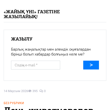
«Жайық үні» — 33 жыл
«ЖАЙЫҚ ҮНІ» ГАЗЕТІНЕ
ЖАЗЫЛАЙЫҚ!
Каталог
Қазақ тілі
ЖАЗЫЛУ
Барлық жаңалықтар мен әлемдік оқиғалардан
бірінші болып хабардар болғыңыз келе ме?
14 Маусым 2026
395
0
БЕЗ РУБРИКИ