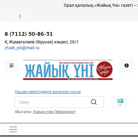
Орал қалалық «Жайық Үні» газеті – 
Кіру
|
Тіркеу
Кіру
|
Тіркеу
8 (7112) 50-86-31
8 (7112) 50-86-31
Қалалықтар қаперіне
Қ.Жұмағалиев (Фрунзе)
Қ.Жұмағалиев (Фрунзе) көшесі, 20/1
көшесі, 20/1
zhaik_yni@mail.ru
zhaik_yni@mail.ru
Мәслихат жаршысы
Қоғам
Өзек
Нашар көретіндерге арналған нұсқа
Дені сау ұлт
Спорт
Мысалы:
Қазақстан Президенті
Жалын
PDF