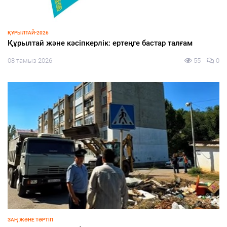
ҚҰРЫЛТАЙ-2026
Құрылтай және кәсіпкерлік: ертеңге бастар талғам
08 тамыз 2026
55
0
ЗАҢ ЖӘНЕ ТӘРТІП