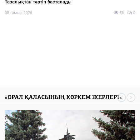
Тазалықтан тәртіп басталады
08 тамыз 2026
56
0
«ОРАЛ ҚАЛАСЫНЫҢ КӨРКЕМ ЖЕРЛЕРІ»