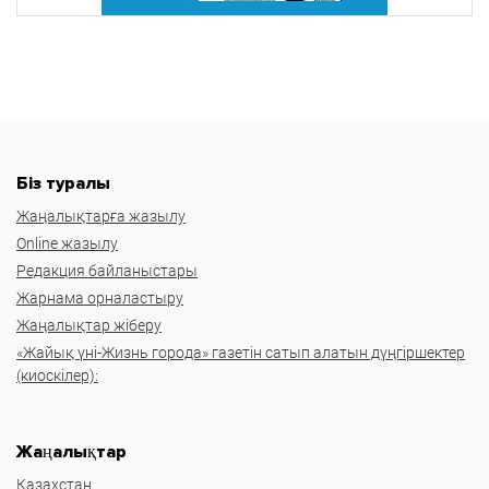
Біз туралы
Жаңалықтарға жазылу
Online жазылу
Редакция байланыстары
Жарнама орналастыру
Жаңалықтар жіберу
«Жайық үні-Жизнь города» газетін сатып алатын дүңгіршектер
(киоскілер):
Жаңалықтар
Казахстан