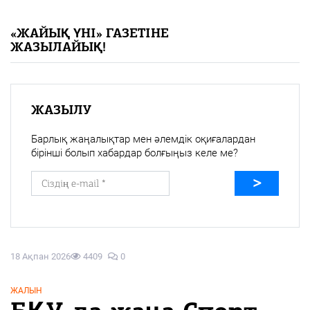
«Жайық үні» — 33 жыл
«ЖАЙЫҚ ҮНІ» ГАЗЕТІНЕ
ЖАЗЫЛАЙЫҚ!
Каталог
Қазақ тілі
ЖАЗЫЛУ
Барлық жаңалықтар мен әлемдік оқиғалардан
бірінші болып хабардар болғыңыз келе ме?
18 Ақпан 2026
4409
0
ЖАЛЫН