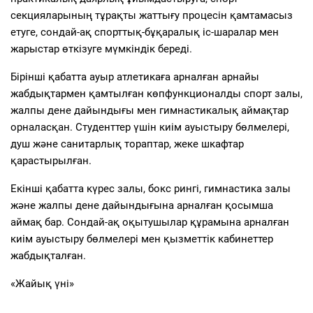
секцияларының тұрақты жаттығу процесін қамтамасыз
етуге, сондай-ақ спорттық-бұқаралық іс-шаралар мен
жарыстар өткізуге мүмкіндік береді.
Бірінші қабатта ауыр атлетикаға арналған арнайы
жабдықтармен қамтылған көпфункционалды спорт залы,
жалпы дене дайындығы мен гимнастикалық аймақтар
орналасқан. Студенттер үшін киім ауыстыру бөлмелері,
душ және санитарлық тораптар, жеке шкафтар
қарастырылған.
Екінші қабатта күрес залы, бокс рингі, гимнастика залы
және жалпы дене дайындығына арналған қосымша
аймақ бар. Сондай-ақ оқытушылар құрамына арналған
киім ауыстыру бөлмелері мен қызметтік кабинеттер
жабдықталған.
«Жайық үні»