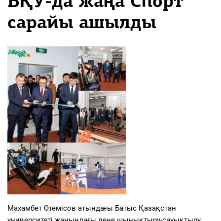
БҚУ-да жаңа Спорт
сарайы ашылды
Махамбет Өтемісов атындағы Батыс Қазақстан
университеті жанындағы дене шынықтыру-сауықтыру