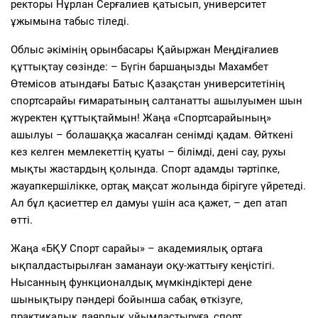
ректоры Нұрлан Серғалиев қатысып, университет
ұжымына табыс тіледі.
Облыс әкімінің орынбасары Қайыржан Меңдіғалиев
құттықтау сөзінде: – Бүгін баршаңызды Махамбет
Өтемісов атындағы Батыс Қазақстан университетінің
спортсарайы ғимаратының салтанатты ашылуымен шын
жүректен құттықтаймын! Жаңа «Спортсарайының»
ашылуы – болашаққа жасалған сенімді қадам. Өйткені
кез келген мемлекеттің қуаты – білімді, дені сау, рухы
мықты жастардың қолында. Спорт адамды тәртіпке,
жауапкершілікке, ортақ мақсат жолында бірігуге үйретеді.
Ал бұл қасиеттер ел дамуы үшін аса қажет, – деп атап
өтті.
Жаңа «БҚУ Спорт сарайы» – академиялық ортаға
ықпалдастырылған заманауи оқу-жаттығу кеңістігі.
Нысанның функционалдық мүмкіндіктері дене
шынықтыру пәндері бойынша сабақ өткізуге,
практикалық даярлық ұйымдастыруға, спорт