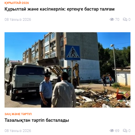
ЭКОНОМИКА
пкерлік: ертеңге бастар талғам
Жеңілдетілген не
70
0
08 тамыз 2026
ЗАҢ ЖӘНЕ ТӘРТІП
 басталады
Тәртіп пен талап т
69
0
08 тамыз 2026