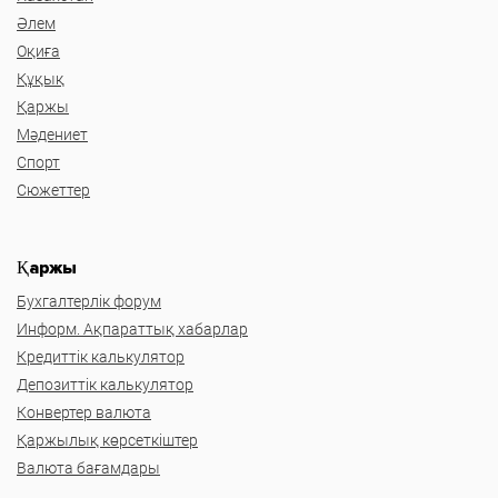
Әлем
Оқиға
Құқық
Қаржы
Мәдениет
Спорт
Сюжеттер
Қаржы
Бухгалтерлік форум
Информ. Ақпараттық хабарлар
Кредиттік калькулятор
Депозиттік калькулятор
Конвертер валюта
Қаржылық көрсеткіштер
Валюта бағамдары