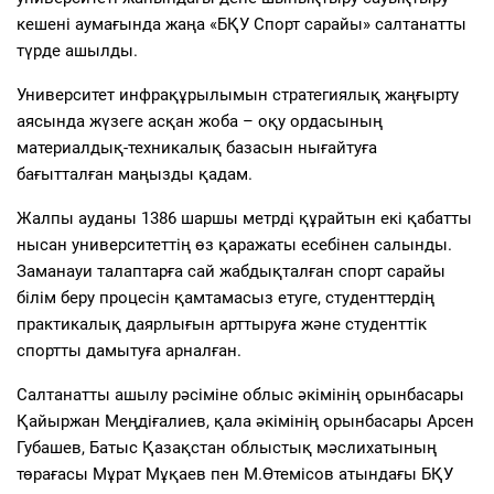
кешені аумағында жаңа «БҚУ Спорт сарайы» салтанатты
түрде ашылды.
Университет инфрақұрылымын стратегиялық жаңғырту
аясында жүзеге асқан жоба – оқу ордасының
материалдық-техникалық базасын нығайтуға
бағытталған маңызды қадам.
Жалпы ауданы 1386 шаршы метрді құрайтын екі қабатты
нысан университеттің өз қаражаты есебінен салынды.
Заманауи талаптарға сай жабдықталған спорт сарайы
білім беру процесін қамтамасыз етуге, студенттердің
практикалық даярлығын арттыруға және студенттік
спортты дамытуға арналған.
Салтанатты ашылу рәсіміне облыс әкімінің орынбасары
Қайыржан Меңдіғалиев, қала әкімінің орынбасары Арсен
Губашев, Батыс Қазақстан облыстық мәслихатының
төрағасы Мұрат Мұқаев пен М.Өтемісов атындағы БҚУ