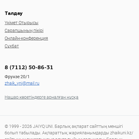
Талдау
Үкімет Отырысы
Сарапшының пікірі
Онлайн-конференция
Сұхбат
8 (7112) 50-86-31
Фрунзе 20/1
zhaik_yni@mail.ru
Нашар көретіндерге арналған нұсқа
© 1999 - 2026 JAIYQ UNI. Барлық ақпарат сайттың меншігі
болып табылады. Ақпараттық жарияланымдарды zhaikuni.kz/