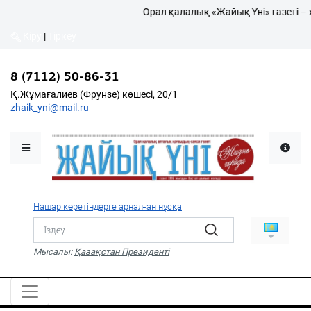
Орал қалалық «Жайық Үні» газеті – 
Кіру
|
Тіркеу
Кіру
|
Тіркеу
8 (7112) 50-86-31
8 (7112) 50-86-31
Қалалықтар қаперіне
Қ.Жұмағалиев (Фрунзе)
Қ.Жұмағалиев (Фрунзе) көшесі, 20/1
көшесі, 20/1
zhaik_yni@mail.ru
zhaik_yni@mail.ru
Мәслихат жаршысы
Қоғам
Өзек
Нашар көретіндерге арналған нұсқа
Дені сау ұлт
Спорт
Мысалы:
Қазақстан Президенті
Жалын
PDF