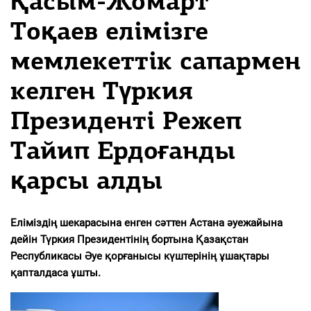
Қасым-Жомарт
Тоқаев елімізге
мемлекеттік сапармен
келген Түркия
Президенті Режеп
Тайип Ердоғанды
қарсы алды
Еліміздің шекарасына енген сәттен Астана әуежайына
дейін Түркия Президентінің бортына Қазақстан
Республикасы Әуе қорғанысы күштерінің ұшақтары
қапталдаса ұшты.