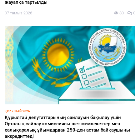
07 тамыз 2026
80
0
ИНФРАҚҰРЫЛЫМ
Ақжайық шағын ауданы қарқынд
уын бақылау үшін
07 тамыз 2026
 мемлекеттер мен
ен астам байқаушыны