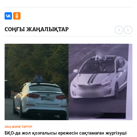
СОҢҒЫ ЖАҢАЛЫҚТАР
ҚАЛАЛЫҚТАР ҚАПЕРІНЕ
сақтамаған жүргізуші
Қаладағы құрылыс нысандары т