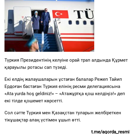
Түркия Президентінің келуіне орай трап алдында Құрмет
қарауылы ротасы сап түзеді.
Екі елдің жалаушаларын ұстаған балалар Режеп Тайип
Ердоған бастаған Түркия елінің ресми делегациясына
«Ata yurda hoş geldiniz!» – «Атажұртқа қош келдіңіз!» деп
екі тілде қошемет көрсетті.
Сол сәтте Түркия мен Қазақстан туларын желбіреткен
тікұшақтар алаң үстімен ұшып өтті.
t.me/aqorda_resmi