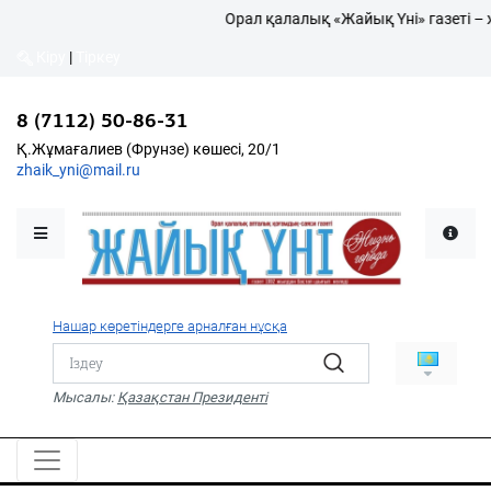
Орал қалалық «Жайық Үні» газеті – ж
Кіру
|
Тіркеу
Кіру
|
Тіркеу
8 (7112) 50-86-31
8 (7112) 50-86-31
Қалалықтар қаперіне
Қ.Жұмағалиев (Фрунзе)
Қ.Жұмағалиев (Фрунзе) көшесі, 20/1
көшесі, 20/1
zhaik_yni@mail.ru
zhaik_yni@mail.ru
Мәслихат жаршысы
Қоғам
Өзек
Нашар көретіндерге арналған нұсқа
Дені сау ұлт
Спорт
Мысалы:
Қазақстан Президенті
Жалын
PDF