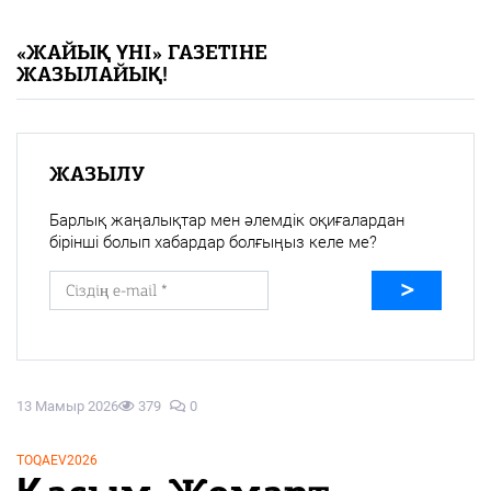
«Жайық үні» — 33 жыл
«ЖАЙЫҚ ҮНІ» ГАЗЕТІНЕ
ЖАЗЫЛАЙЫҚ!
Каталог
Қазақ тілі
ЖАЗЫЛУ
Барлық жаңалықтар мен әлемдік оқиғалардан
бірінші болып хабардар болғыңыз келе ме?
13 Мамыр 2026
379
0
TOQAEV2026