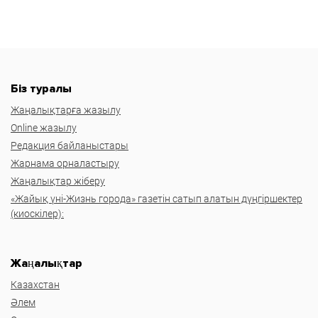
Біз туралы
Жаңалықтарға жазылу
Online жазылу
Редакция байланыстары
Жарнама орналастыру
Жаңалықтар жіберу
«Жайық үні-Жизнь города» газетін сатып алатын дүңгіршектер
(киоскілер):
Жаңалықтар
Казахстан
Әлем