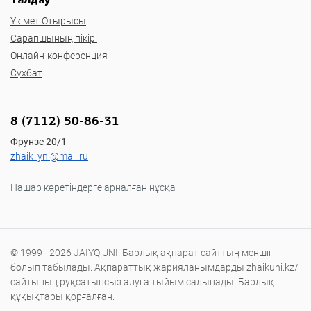
Үкімет Отырысы
Сарапшының пікірі
Онлайн-конференция
Сұхбат
8 (7112) 50-86-31
Фрунзе 20/1
zhaik_yni@mail.ru
Нашар көретіндерге арналған нұсқа
© 1999 - 2026 JAIYQ UNI. Барлық ақпарат сайттың меншігі
болып табылады. Ақпараттық жарияланымдарды zhaikuni.kz/
сайтының рұқсатынсыз алуға тыйым салынады. Барлық
құқықтары қорғалған.