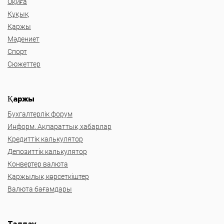
Оқиға
Құқық
Қаржы
Мәдениет
Спорт
Сюжеттер
Қаржы
Бухгалтерлік форум
Информ. Ақпараттық хабарлар
Кредиттік калькулятор
Депозиттік калькулятор
Конвертер валюта
Қаржылық көрсеткіштер
Валюта бағамдары
Талдау