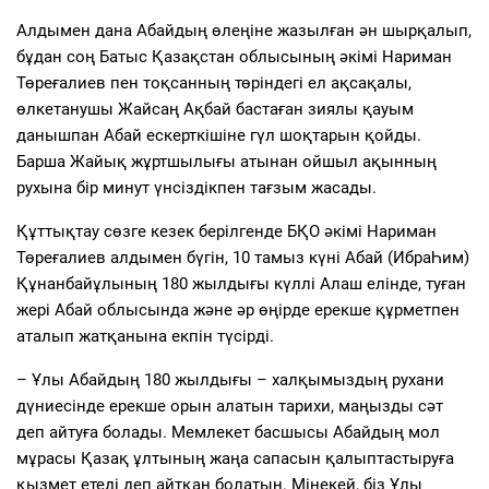
Алдымен дана Абайдың өлеңіне жазылған ән шырқалып,
бұдан соң Батыс Қазақстан облысының әкімі Нариман
Төреғалиев пен тоқсанның төріндегі ел ақсақалы,
өлкетанушы Жайсаң Ақбай бастаған зиялы қауым
данышпан Абай ескерткішіне гүл шоқтарын қойды.
Барша Жайық жұртшылығы атынан ойшыл ақынның
рухына бір минут үнсіздікпен тағзым жасады.
Құттықтау сөзге кезек берілгенде БҚО әкімі Нариман
Төреғалиев алдымен бүгін, 10 тамыз күні Абай (ИбраҺим)
Құнанбайұлының 180 жылдығы күллі Алаш елінде, туған
жері Абай облысында және әр өңірде ерекше құрметпен
аталып жатқанына екпін түсірді.
– Ұлы Абайдың 180 жылдығы – халқымыздың рухани
дүниесінде ерекше орын алатын тарихи, маңызды сәт
деп айтуға болады. Мемлекет басшысы Абайдың мол
мұрасы Қазақ ұлтының жаңа сапасын қалыптастыруға
қызмет етеді деп айтқан болатын. Мінекей, біз Ұлы