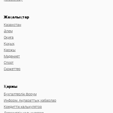
Жаңалықтар
Казахстан
Әлем
Оқиға
Құқық
Қаржы
Мәдениет
Спорт
Сюжеттер
Қаржы
Бухгалтерлік форум
Информ. Ақпараттық хабарлар
Кредиттік калькулятор
Депозиттік калькулятор