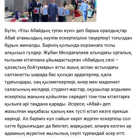
Бүгін, «Ұлы Абайдың туған күні» деп барша оралдықтар
Абай атамыздың зәулім ескерткішіне таңертеңгі тоғыздан
бұрын жиналды. Бәрінің қолында корзинаға толы
алқызыл гүлдер. Жұбан Молдағалиев атындағы орталық
ғылыми кітапхана ұйымдастырған «Абайдың сөзі –
қазақтың бойтұмары» атты ашық аспан астындағы
салтанатты шарада бас қосқан ардагерлер, қала
тұрғындары, заң қызметкерлері, өнер мен мәдениет
саласының өкілдері, студент-жастар, оқушылар алдымен
ескерткіш жанына қойылған сөредегі том-том кітаптарға
қызыға әрі таңдана қарады. Әсіресе, «Абай» деп
жазылған мұқабасы қалың көк түсті кітап көзге ерекше
көрінді. Ал бәріміз күн сайын көріп жүрген ескерткіш сол
сәтте бұрынғыдан да биіктеп, жарқырап, алаңға келген әр
адамның жүрегіне жылылық сеуіп тұрғандай әсер етті.