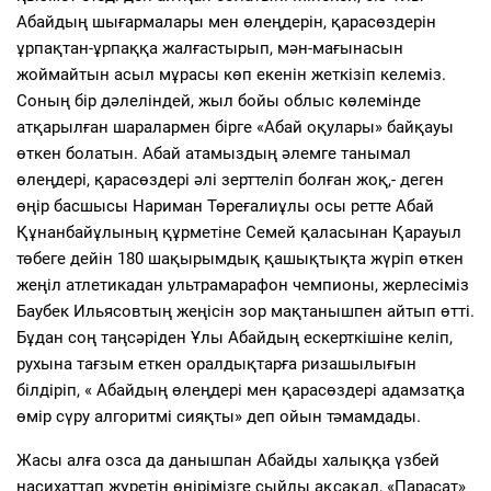
Абайдың шығармалары мен өлеңдерін, қарасөздерін
ұрпақтан-ұрпаққа жалғастырып, мән-мағынасын
жоймайтын асыл мұрасы көп екенін жеткізіп келеміз.
Соның бір дәлеліндей, жыл бойы облыс көлемінде
атқарылған шаралармен бірге «Абай оқулары» байқауы
өткен болатын. Абай атамыздың әлемге танымал
өлеңдері, қарасөздері әлі зерттеліп болған жоқ,- деген
өңір басшысы Нариман Төреғалиұлы осы ретте Абай
Құнанбайұлының құрметіне Семей қаласынан Қарауыл
төбеге дейін 180 шақырымдық қашықтықта жүріп өткен
жеңіл атлетикадан ультрамарафон чемпионы, жерлесіміз
Баубек Ильясовтың жеңісін зор мақтанышпен айтып өтті.
Бұдан соң таңсәріден Ұлы Абайдың ескерткішіне келіп,
рухына тағзым еткен оралдықтарға ризашылығын
білдіріп, « Абайдың өлеңдері мен қарасөздері адамзатқа
өмір сүру алгоритмі сияқты» деп ойын тәмамдады.
Жасы алға озса да данышпан Абайды халыққа үзбей
насихаттап жүретін өңірімізге сыйлы ақсақал, «Парасат»