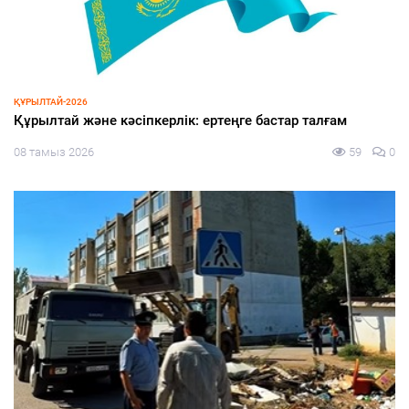
ЭКОНОМИКА
Жеңілдетілген несиеге жол ашылды
08 тамыз 2026
62
0