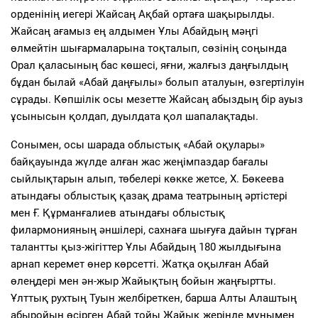
орденінің иегері Жайсаң Ақбай ортаға шақырылды.
Жайсаң ағамыз ең алдымен Ұлы Абайдың мәңгі
өлмейтін шығармаларына тоқталып, сөзінің соңында
Орал қаласының бас көшесі, яғни, жалғыз даңғылдың
бұдан былай «Абай даңғылы» болып аталуын, өзгертілуін
сұрады. Көпшілік осы мезетте Жайсаң абыздың бір ауыз
ұсынысын қолдап, дуылдата қол шапалақтады.
Сонымен, осы шарада облыстық «Абай оқулары»
байқауында жүлде алған жас жеңімпаздар бағалы
сыйлықтарын алып, төбелері көкке жетсе, Х. Бөкеева
атындағы облыстық қазақ драма театрының әртістері
мен Ғ. Құрманғалиев атындағы облыстық
филармонияның әншілері, сахнаға шығуға дайын тұрған
талантты қыз-жігіттер Ұлы Абайдың 180 жылдығына
арнап керемет өнер көрсетті. Жатқа оқылған Абай
өлеңдері мен ән-жыр Жайықтың бойын жаңғыртты.
Ұлттық рухтың Туын желбіреткен, барша Алты Алаштың
абыройын өсірген Абай тойы Жайық жерінде мұнымен