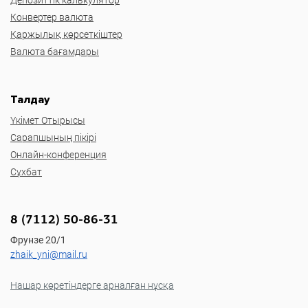
Конвертер валюта
Қаржылық көрсеткіштер
Валюта бағамдары
Талдау
Үкімет Отырысы
Сарапшының пікірі
Онлайн-конференция
Сұхбат
8 (7112) 50-86-31
Фрунзе 20/1
zhaik_yni@mail.ru
Нашар көретіндерге арналған нұсқа