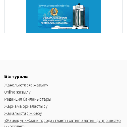
Біз туралы
Жаңалықтарға жазылу
Online жазылу
Редакция байланыстары
Жарнама орналастыру
Жаңалықтар жіберу
«Жайық үні-Жизнь города» газетін сатып алатын дүңгіршектер
(киоскілер):