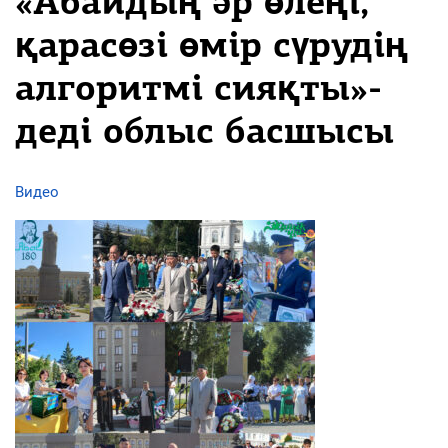
«Абайдың әр өлеңі,
қарасөзі өмір сүрудің
алгоритмі сияқты»-
деді облыс басшысы
Видео