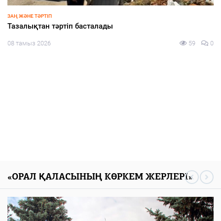
ЗАҢ ЖӘНЕ ТӘРТІП
Тәртіп пен талап тоғысқан алаң
08 тамыз 2026
62
0
«ОРАЛ ҚАЛАСЫНЫҢ КӨРКЕМ ЖЕРЛЕРІ»