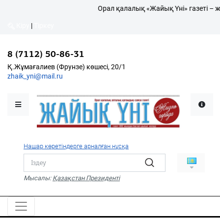
Орал қалалық «Жайық Үні» газеті – ж
Кіру
|
Тіркеу
Кіру
|
Тіркеу
8 (7112) 50-86-31
8 (7112) 50-86-31
Қалалықтар қаперіне
Қ.Жұмағалиев (Фрунзе)
Қ.Жұмағалиев (Фрунзе) көшесі, 20/1
көшесі, 20/1
zhaik_yni@mail.ru
zhaik_yni@mail.ru
Мәслихат жаршысы
Қоғам
Өзек
Нашар көретіндерге арналған нұсқа
Дені сау ұлт
Спорт
Мысалы:
Қазақстан Президенті
Жалын
PDF