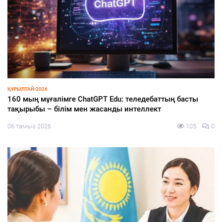
ӨҢІР ЖАҢАЛЫҚТАРЫ
Әдеп жөніндегі кеңесте білім беру саласындағы
сыбайлас жемқорлық тәуекелдері қаралды
06 тамыз 2026
129
0