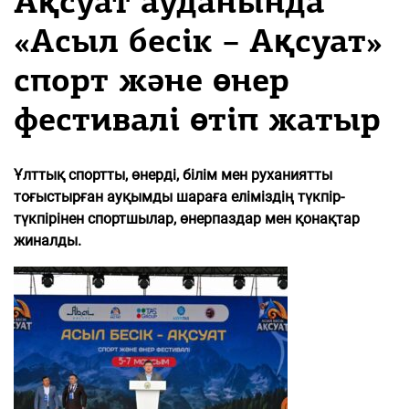
Ақсуат ауданында
«Асыл бесік – Ақсуат»
спорт және өнер
фестивалі өтіп жатыр
Ұлттық спортты, өнерді, білім мен руханиятты
тоғыстырған ауқымды шараға еліміздің түкпір-
түкпірінен спортшылар, өнерпаздар мен қонақтар
жиналды.