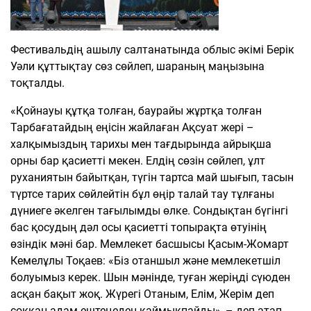
Фестивальдің ашылу салтанатында облыс әкімі Берік
Уәли құттықтау сөз сөйлеп, шараның маңызына
тоқталды.
«Қойнауы құтқа толған, баурайы жұртқа толған
Тарбағатайдың еңісін жайлаған Ақсуат жері –
халқымыздың тарихы мен тағдырында айрықша
орны бар қасиетті мекен. Елдің сөзін сөйлеп, ұлт
руханиятын байытқан, түгін тартса май шығып, тасын
түртсе тарих сөйлейтін бұл өңір талай тау тұлғаны
дүниеге әкелген тағылымды өлке. Сондықтан бүгінгі
бас қосудың дәл осы қасиетті топырақта өтуінің
өзіндік мәні бар. Мемлекет басшысы Қасым-Жомарт
Кемелұлы Тоқаев: «Біз отаншыл және мемлекетшіл
болуымыз керек. Шын мәнінде, туған жеріңді сүюден
асқан бақыт жоқ. Жүрегі Отаным, Елім, Жерім деп
соққан адам ештеңеден қаймықпайды», – деп атап