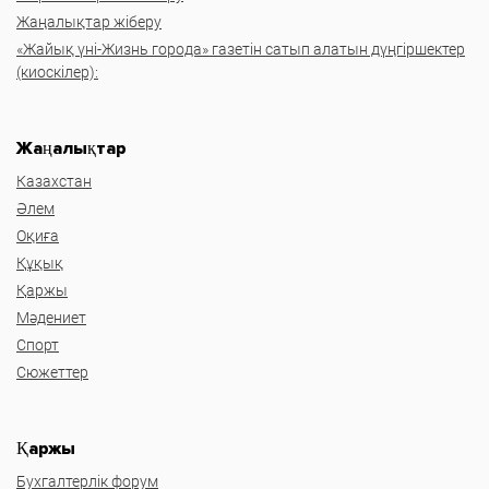
Жаңалықтар жіберу
«Жайық үні-Жизнь города» газетін сатып алатын дүңгіршектер
(киоскілер):
Жаңалықтар
Казахстан
Әлем
Оқиға
Құқық
Қаржы
Мәдениет
Спорт
Сюжеттер
Қаржы
Бухгалтерлік форум