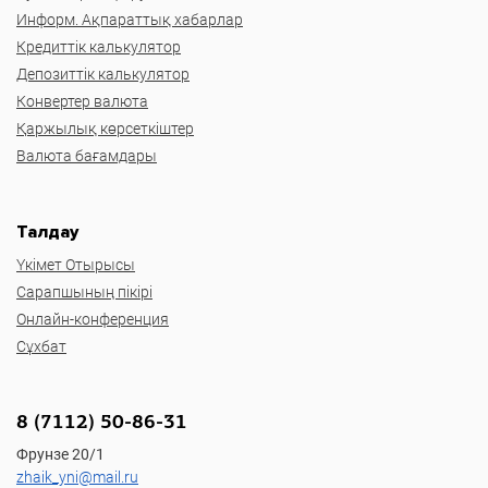
Информ. Ақпараттық хабарлар
Кредиттік калькулятор
Депозиттік калькулятор
Конвертер валюта
Қаржылық көрсеткіштер
Валюта бағамдары
Талдау
Үкімет Отырысы
Сарапшының пікірі
Онлайн-конференция
Сұхбат
8 (7112) 50-86-31
Фрунзе 20/1
zhaik_yni@mail.ru