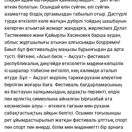
өткен болатын. Осындай елін сүйген, елі сүйген
азаматтар біздің ортамыздан табылып отыр. Дәстүрлі
түрде өткізіліп келе жатқан дүбірлі тойдың шашбауын
көтерген атымтай жомарт жандарға, жерлесіміз Дулат
Тастекеевке және Қайырлы Хасеновке барша аудан,
облыс жұртшылығы атынан алғысымды білдіремін!
Биыл бұл фестивальдің маңызы бұрынғыдан да арта
түсті. Өйткені, «Асыл бесік – Ақсуат» фестивалі
республикалық деңгейде өткізілетін мәдени-көпшілік
іс-шаралар тізбесіне енгізіліп, кең көлемде аталып
өтуде. Бұл – Ақсуат өңірінің тарихи-рухани әлеуетіне
берілген жоғары баға. Фестиваль бағдарламасының
өз бастауын халқымыздың ардақты перзенті, елдік
пен ерліктің символына айналған Ырғызбай ата
кесенесінен алуы – өткенге тағзым мен рухани
сабақтастықтың айқын белгісі. Осымен тоғызыншы
рет ұйымдастырылып жатқан фестиваль ұлттық спорт
пен спорт пен өнерді, білім мен мәдениетті бір арнаға