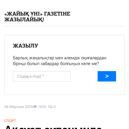
«Жайық үні» — 33 жыл
«ЖАЙЫҚ ҮНІ» ГАЗЕТІНЕ
ЖАЗЫЛАЙЫҚ!
Каталог
Қазақ тілі
ЖАЗЫЛУ
Барлық жаңалықтар мен әлемдік оқиғалардан
бірінші болып хабардар болғыңыз келе ме?
06 Маусым 2026
1630
0
СПОРТ