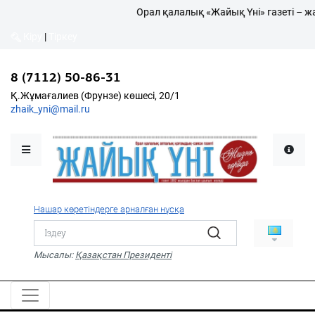
Орал қалалық «Жайық Үні» газеті – жаң
Кіру
|
Тіркеу
Кіру
|
Тіркеу
8 (7112) 50-86-31
8 (7112) 50-86-31
Қалалықтар қаперіне
Қ.Жұмағалиев (Фрунзе)
Қ.Жұмағалиев (Фрунзе) көшесі, 20/1
көшесі, 20/1
zhaik_yni@mail.ru
zhaik_yni@mail.ru
Мәслихат жаршысы
Қоғам
Өзек
Нашар көретіндерге арналған нұсқа
Дені сау ұлт
Спорт
Мысалы:
Қазақстан Президенті
Жалын
PDF