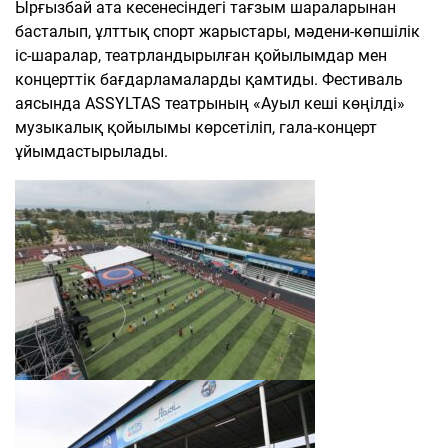
Ырғызбай ата кесенесіндегі тағзым шараларынан
басталып, ұлттық спорт жарыстары, мәдени-көпшілік
іс-шаралар, театрландырылған қойылымдар мен
концерттік бағдарламаларды қамтиды. Фестиваль
аясында ASSYLTAS театрының «Ауыл кеші көңілді»
музыкалық қойылымы көрсетіліп, гала-концерт
ұйымдастырылады.