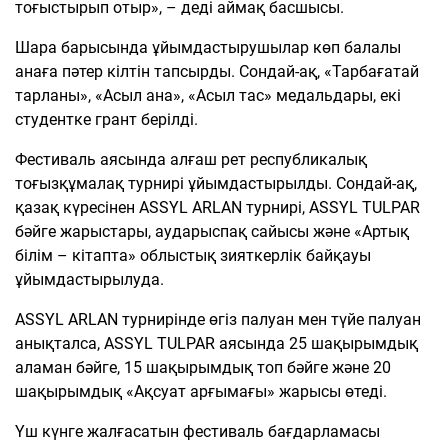
тоғыстырып отыр», – деді аймақ басшысы.
Шара барысында ұйымдастырушылар көп балалы
анаға пәтер кілтін тапсырды. Сондай-ақ, «Тарбағатай
тарланы», «Асыл ана», «Асыл тас» медальдары, екі
студентке грант берілді.
Фестиваль аясында алғаш рет республикалық
тоғызқұмалақ турнирі ұйымдастырылды. Сондай-ақ,
қазақ күресінен ASSYL ARLAN турнирі, ASSYL TULPAR
бәйге жарыстары, аударыспақ сайысы және «Артық
білім – кітапта» облыстық зияткерлік байқауы
ұйымдастырылуда.
ASSYL ARLAN турнирінде өгіз палуан мен түйе палуан
анықталса, ASSYL TULPAR аясында 25 шақырымдық
аламан бәйге, 15 шақырымдық топ бәйге және 20
шақырымдық «Ақсуат арғымағы» жарысы өтеді.
Үш күнге жалғасатын фестиваль бағдарламасы