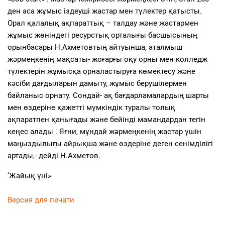
ден аса жұмыс іздеуші жастар мен түлектер қатысты.
Орал қалалық ақпараттық – талдау және жастармен
жұмыс жөніндегі ресурстық орталығы басшысының
орынбасары Н.Ахметовтың айтуынша, аталмыш
жәрмеңкенің мақсаты- жоғарғы оқу орны мен колледж
түлектерін жұмысқа орналастыруға көмектесу және
кәсіби дағдыларын дамыту, жұмыс берушілермен
байланыс орнату. Сондай- ақ бағдарламалардың шарты
мен өздеріне қажетті мүмкіндік туралы толық
ақпаратпен қанығады және бейінді мамандардан тегін
кеңес алады . Яғни, мұндай жәрмеңкенің жастар үшін
маңыздылығы айрықша және өздеріне деген сенімділігі
артады,- дейді Н.Ахметов.
‘Жайық үні»
Версия для печати