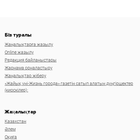
Біз туралы
Жаңалықтарға жазылу
Online жазылу
Редакция байланыстары
Жарнама орналастыру
Жаңалықтар жіберу
«Жайық үні-Жизнь города» газетін сатып алатын дүңгіршектер
(киоскілер):
Жаңалықтар
Казахстан
Әлем
Оқиға