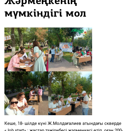
Жәрмеңкенің
мүмкіндігі мол
Кеше, 18- шілде күні Ж.Молдағалиев атындағы скверде
«Job start» : жастар тәжірибесі жәрмеңкесі өтіп, оған 200-