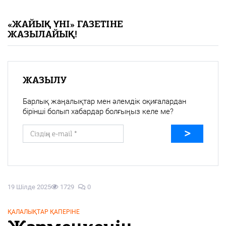
«Жайық үні» — 33 жыл
«ЖАЙЫҚ ҮНІ» ГАЗЕТІНЕ
ЖАЗЫЛАЙЫҚ!
Каталог
Қазақ тілі
ЖАЗЫЛУ
Барлық жаңалықтар мен әлемдік оқиғалардан
бірінші болып хабардар болғыңыз келе ме?
19 Шілде 2025
1729
0
ҚАЛАЛЫҚТАР ҚАПЕРІНЕ