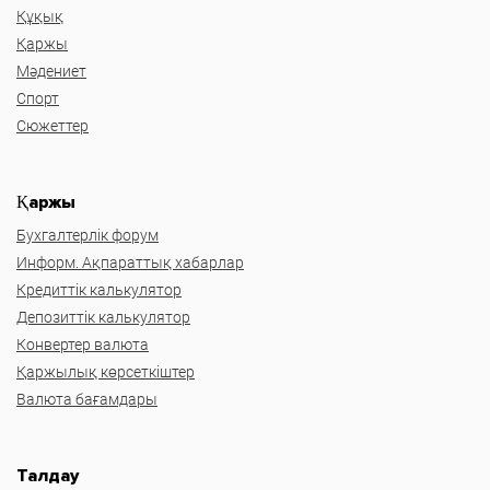
Құқық
Қаржы
Мәдениет
Спорт
Сюжеттер
Қаржы
Бухгалтерлік форум
Информ. Ақпараттық хабарлар
Кредиттік калькулятор
Депозиттік калькулятор
Конвертер валюта
Қаржылық көрсеткіштер
Валюта бағамдары
Талдау