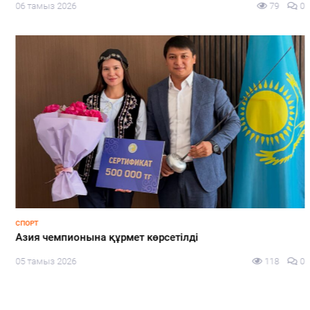
06 тамыз 2026
79
0
СПОРТ
Азия чемпионына құрмет көрсетілді
05 тамыз 2026
118
0