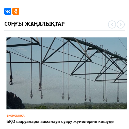
СОҢҒЫ ЖАҢАЛЫҚТАР
ЭКОНОМИКА
БҚО шаруалары заманауи суару жүйелеріне көшуде