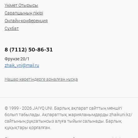
Үкімет Отырысы
Сарапшының пікірі
Онлайн-конференция
Сұхбат
8 (7112) 50-86-31
Фрунзе 20/1
zhaik_yni@mail.ru
Нашар көретіндерге арналған нұсқа
© 1999 - 2026 JAIYQ UNI. Барлық ақпарат сайттың меншігі
болып табылады. Ақпараттық жарияланымдарды zhaikuni.kz/
сайтының рұқсатынсыз алуға тыйым салынады. Барлық
құқықтары қорғалған.