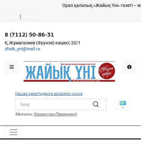
Орал қалалық «Жайық Үні» газеті – ж
Кіру
|
Тіркеу
Кіру
|
Тіркеу
8 (7112) 50-86-31
8 (7112) 50-86-31
Қалалықтар қаперіне
Қ.Жұмағалиев (Фрунзе)
Қ.Жұмағалиев (Фрунзе) көшесі, 20/1
көшесі, 20/1
zhaik_yni@mail.ru
zhaik_yni@mail.ru
Мәслихат жаршысы
Қоғам
Өзек
Нашар көретіндерге арналған нұсқа
Дені сау ұлт
Спорт
Мысалы:
Қазақстан Президенті
Жалын
PDF