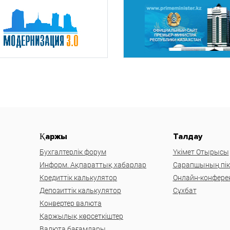
Қаржы
Талдау
Бухгалтерлік форум
Үкімет Отырысы
Информ. Ақпараттық хабарлар
Сарапшының пікі
Кредиттік калькулятор
Онлайн-конфере
Депозиттік калькулятор
Сұхбат
Конвертер валюта
Қаржылық көрсеткіштер
Валюта бағамдары