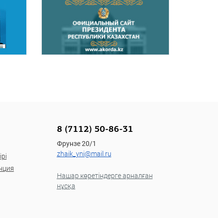
8 (7112) 50-86-31
Фрунзе 20/1
zhaik_yni@mail.ru
рі
нция
Нашар көретіндерге арналған
нұсқа