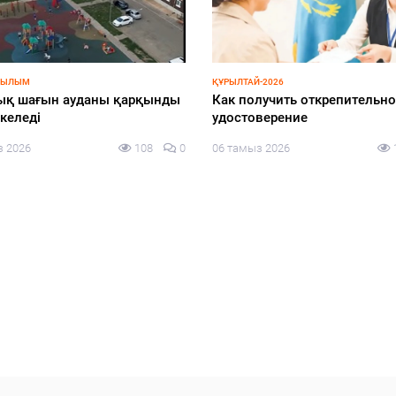
АР ҚАПЕРІНЕ
СПОРТ
ндыру жобаларының сапасы
Азия чемпионына құрмет
рзімі бақылауда
көрсетілді
з 2026
143
0
05 тамыз 2026