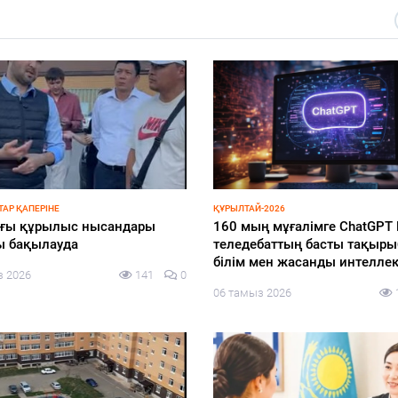
ЭКОНОМИКА
 бастайтын бейбіт диалог
БҚО шаруалары заманауи су
жүйелеріне көшуде
з 2026
163
0
06 тамыз 2026