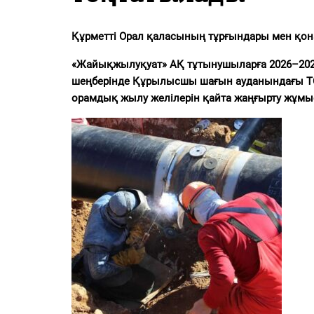
PDF
«Жайық үні» — 33 жыл
Құрметті Орал қаласының тұрғындары мен қон
Каталог
«Жайықжылуқуат» АҚ тұтынушыларға 2026–20
шеңберінде Құрылысшы шағын ауданындағы ТОП
орамдық жылу желілерін қайта жаңғырту жұмыс
Қазақ тілі