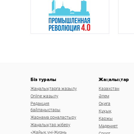
Біз туралы
Жаңалықтар
Жаңалықтарға жазылу
Казахстан
Online жазылу
Әлем
Редакция
Оқиға
байланыстары
Құқық
Жарнама орналастыру
Қаржы
Жаңалықтар жіберу
Мәдениет
«Жайық үні-Жизнь
Спорт