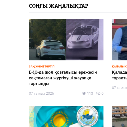
СОҢҒЫ ЖАҢАЛЫҚТАР
ӨҢІР ЖАҢАЛЫҚТАРЫ
БІРЛІК
T Edu:
Әдеп жөніндегі кеңесте білім беру
Бітімге
ырыбы –
саласындағы сыбайлас жемқорлық
06 тамы
лект
тәуекелдері қаралды
156
0
06 тамыз 2026
181
0