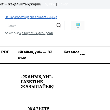
жаңалықтың жаршысы!
Кіру
|
Тіркеу
Кіру
|
Тіркеу
Нашар көретіндерге арналған нұсқа
8 (7112) 50-86-31
Қ.Жұмағалиев (Фрунзе)
Мысалы:
Қазақстан Президенті
көшесі, 20/1
zhaik_yni@mail.ru
PDF
«Жайық үні» — 33
Каталог
жыл
«ЖАЙЫҚ ҮНІ»
ГАЗЕТІНЕ
ЖАЗЫЛАЙЫҚ!
ЖАЗЫЛУ