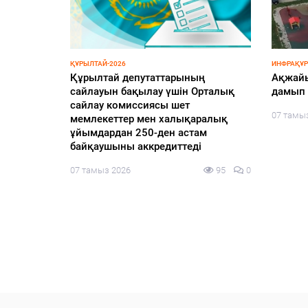
ҚҰРЫЛТАЙ-2026
ҚАЛАЛЫҚТ
ьное
Центральная избирательная
Абатта
комиссия Казахстана
мен ме
аккредитовала еще 155
124
0
06 тамы
международных наблюдателей от
девяти иностранных государств и
четырех международных
организаций для наблюдения за
выборами депутатов Курултая
06 тамыз 2026
125
0