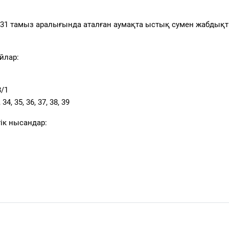
31 тамыз аралығында аталған аумақта ыстық сумен жабдықт
йлар:
8/1
4, 35, 36, 37, 38, 39
ік нысандар: