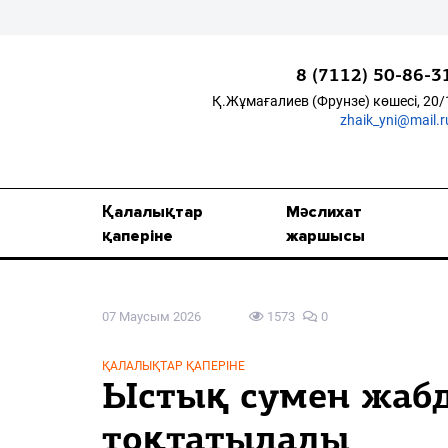
8 (7112) 50-86-3
Қ.Жұмағалиев (Фрунзе) көшесі, 20/
zhaik_yni@mail.r
Қалалықтар қаперіне
Мәслихат жаршысы
Қалалықтар
Мәслихат
Қоғам
қаперіне
жаршысы
Өзек
07 Маусым 2026
1573
0
Дені сау ұлт
Спорт
ҚАЛАЛЫҚТАР ҚАПЕРІНЕ
Ыстық сумен жаб
Жалын
тоқтатылады