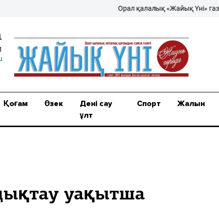
Орал қалалық «Жайық Үні» газеті – 
1
1
u
Қоғам
Өзек
Дені сау
Спорт
Жалын
ұлт
дықтау уақытша