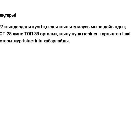
ақтары!
27 жылдардағы күзгі-қысқы жылыту маусымына дайындық
-28 және ТОП-33 орталық жылу пункттерінен тартылған ішкі
тары жүргізілетінін хабарлайды.