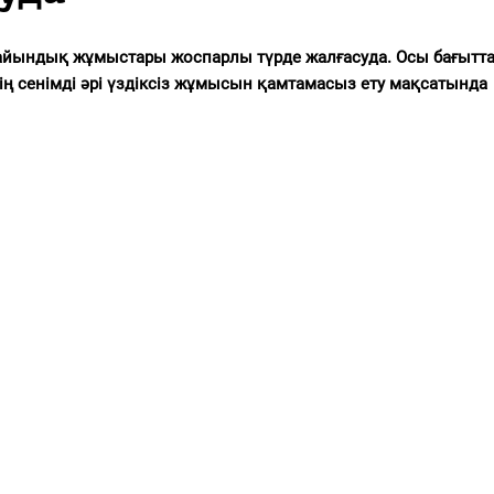
йындық жұмыстары жоспарлы түрде жалғасуда. Осы бағытт
 сенімді әрі үздіксіз жұмысын қамтамасыз ету мақсатында