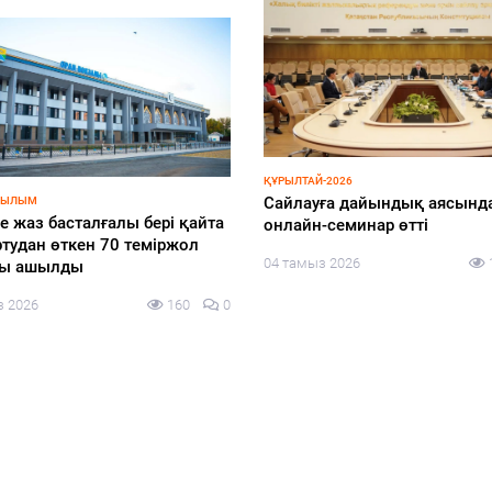
ҚҰРЫЛТАЙ-2026
ЗАҢ ЖӘНЕ ТӘРТІП
Cайлауға дайындық аясында
Оралда азық-тү
та
онлайн-семинар өтті
қарақшылық ш
күдікті ұсталд
04 тамыз 2026
140
0
03 тамыз 2026
0