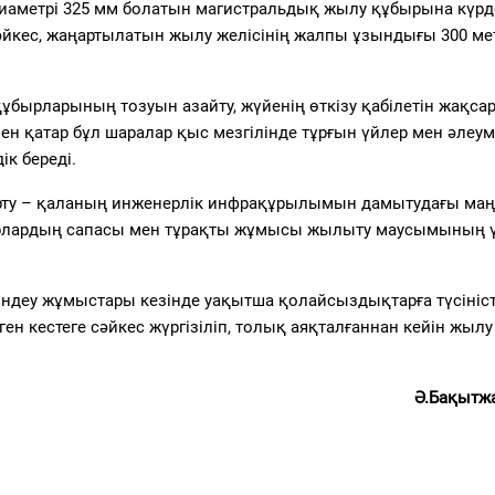
диаметрі 325 мм болатын магистральдық жылу құбырына күрд
йкес, жаңартылатын жылу желісінің жалпы ұзындығы 300 ме
бырларының тозуын азайту, жүйенің өткізу қабілетін жақсар
н қатар бұл шаралар қыс мезгілінде тұрғын үйлер мен әлеум
к береді.
рту – қаланың инженерлік инфрақұрылымын дамытудағы ма
ырлардың сапасы мен тұрақты жұмысы жылыту маусымының ү
деу жұмыстары кезінде уақытша қолайсыздықтарға түсініст
н кестеге сәйкес жүргізіліп, толық аяқталғаннан кейін жылу
Ә.Бақытж