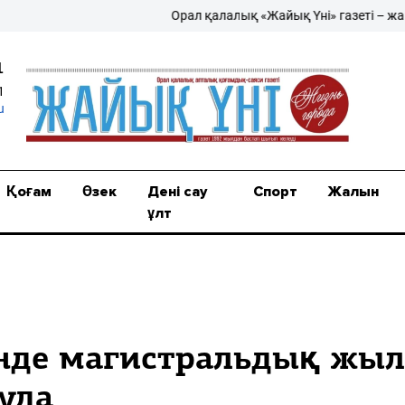
Орал қалалық «Жайық Үні» газеті – жаңалы
1
1
u
Қоғам
Өзек
Дені сау
Спорт
Жалын
ұлт
нде магистральдық жыл
уда