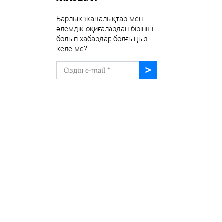
Барлық жаңалықтар мен
а
әлемдік оқиғалардан бірінші
болып хабардар болғыңыз
келе ме?