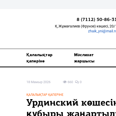
8 (7112) 50-86-3
Қ.Жұмағалиев (Фрунзе) көшесі, 20/
zhaik_yni@mail.r
Қалалықтар қаперіне
Мәслихат жаршысы
Қалалықтар
Мәслихат
Қоғам
қаперіне
жаршысы
Өзек
18 Мамыр 2026
660
0
Дені сау ұлт
Спорт
ҚАЛАЛЫҚТАР ҚАПЕРІНЕ
Урдинский көшесі
Жалын
құбыры жаңартыл