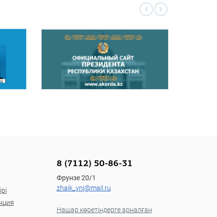
8 (7112) 50-86-31
Фрунзе 20/1
zhaik_yni@mail.ru
рі
нция
Нашар көретіндерге арналған