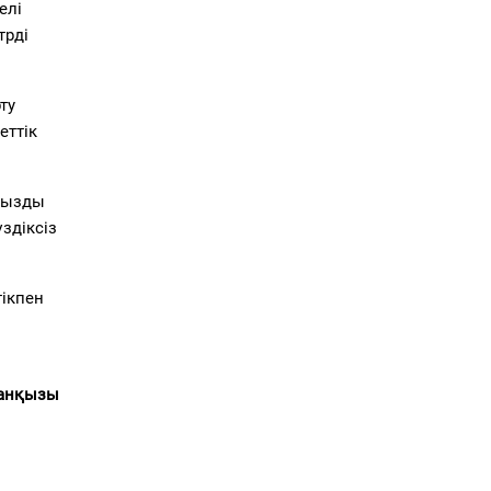
елі
трді
ту
еттік
ңызды
здіксіз
ікпен
анқызы