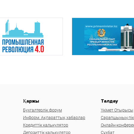
Қаржы
Талдау
Бухгалтерлік форум
Үкімет Отырысы
Информ. Ақпараттық хабарлар
Сарапшының пікі
Кредиттік калькулятор
Онлайн-конфере
Депозиттік калькулятор
Сұхбат