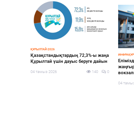
ықтардың 72,3%-ы жаңа
ИНФРАҚҰРЫЛЫМ
Елімізде жаз басталғалы бері қай
ін дауыс беруге дайын
жаңғыртудан өткен 70 теміржол
140
0
вокзалы ашылды
04 тамыз 2026
160