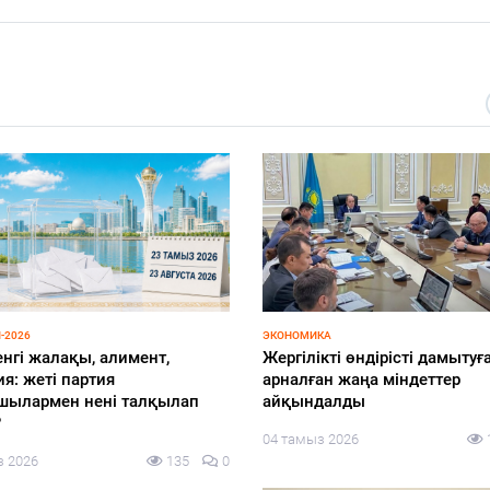
ЭКОНОМИКА
ӨҢІР ЖАҢАЛЫҚТАРЫ
Жергілікті өндірісті дамытуға
Өңір экономик
арналған жаңа міндеттер
өзекті мәселе
айқындалды
04 тамыз 2026
04 тамыз 2026
155
0
0