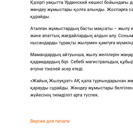
Қазіргі уақытта Урдинский көшесі бойындағы 
жөндеу жұмыстары қолға алынды. Жоспарға сә
құрайды.
Аталған жұмыстардың басты мақсаты – жылу құ
және апаттық жағдайлардың алдын алу. Соныме
нысандарды тұрақты жылумен қамтуға мүмкінді
Мамандардың айтуынша, жылу желілерін жаңа
қадамдардың бірі. Себебі магистральдық құб
өтуіне тікелей әсер етеді.
«Жайық Жылуқуат» АҚ қала тұрғындарынан жөн
қарауды сұрайды. Жөндеу жұмыстары белгіленге
жүйесінің тиімділігі арта түспек.
Версия для печати