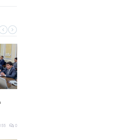
ҚҰРЫЛТАЙ-2026
асындағы өсім мен
Жүгіру, пікірталас және еркін
лер қаралды
форматтағы әңгіме: Қазақстандағы
сайлауалды дода қалай өтіп жатыр?
144
0
03 тамыз 2026
167
0