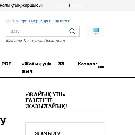
қтың жаршысы!
Кіру
|
Тіркеу
Кіру
|
Тіркеу
Нашар көретіндерге арналған нұсқа
8 (7112) 50-86-31
Қ.Жұмағалиев (Фрунзе)
Мысалы:
Қазақстан Президенті
көшесі, 20/1
zhaik_yni@mail.ru
PDF
«Жайық үні» — 33
Каталог
жыл
«ЖАЙЫҚ ҮНІ»
ГАЗЕТІНЕ
ЖАЗЫЛАЙЫҚ!
у
ЖАЗЫЛУ