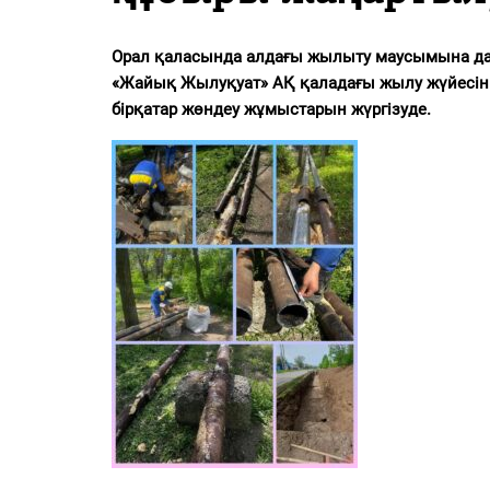
PDF
«Жайық үні» — 33 жыл
Орал қаласында алдағы жылыту маусымына да
«Жайық Жылуқуат» АҚ қаладағы жылу жүйесінің
Каталог
бірқатар жөндеу жұмыстарын жүргізуде.
Қазақ тілі