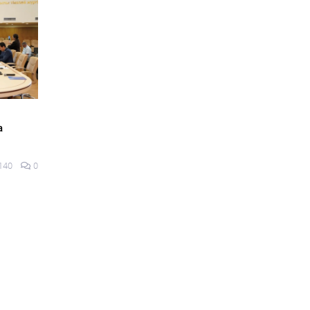
ҚҰРЫЛТАЙ-2026
лік дүкеніне
Құрылтай – Қазақстанның саяси
абуыл жасаған
жаңғыруының жаңа кезеңі
ы
03 тамыз 2026
162
0
203
0