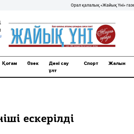
Орал қалалық «Жайық Үні» газеті – 
1
1
u
Қоғам
Өзек
Дені сау
Спорт
Жалын
ұлт
іші ескерілді