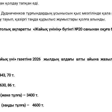
ан қолдау тапқан еді.
Дудниченков тұрғындардың ұсынысын қыс мезгілінде қала 
у тауып, қазіргі таңда құрылыс жұмыстары қолға алынды.
 толық ақпаратты «Жайық үнінің»
бүгінгі
№20 санынан оқуға 
йық үні» газетіне
2026 жылдың алдағы алты айына
жазы
43, 70 т.
630
, 86
т.
(жеке тұлға) – 3400 т.
–
(заңды тұлға) – 4600 т.