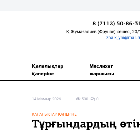
8 (7112) 50-86-3
Қ.Жұмағалиев (Фрунзе) көшесі, 20/
zhaik_yni@mail.r
Қалалықтар қаперіне
Мәслихат жаршысы
Қалалықтар
Мәслихат
Қоғам
қаперіне
жаршысы
Өзек
14 Мамыр 2026
500
0
Дені сау ұлт
Спорт
ҚАЛАЛЫҚТАР ҚАПЕРІНЕ
Тұрғындардың өтін
Жалын