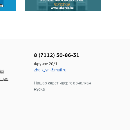
8 (7112) 50-86-31
Фрунзе 20/1
zhaik_yni@mail.ru
рі
нция
Нашар көретіндерге арналған
нұсқа