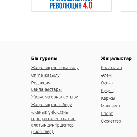
Біз туралы
Жаңалықтар
Жаңалықтарға жазылу
Казахстан
Online жазылу
Әлем
Редакция
Оқиға
байланыстары
Құқық
Жарнама орналастыру
Қаржы
Жаңалықтар жіберу
Мәдениет
«Жайық үні-Жизнь
Спорт
города» газетін сатып
Сюжеттер
алатын дүңгіршектер
(киоскілер):