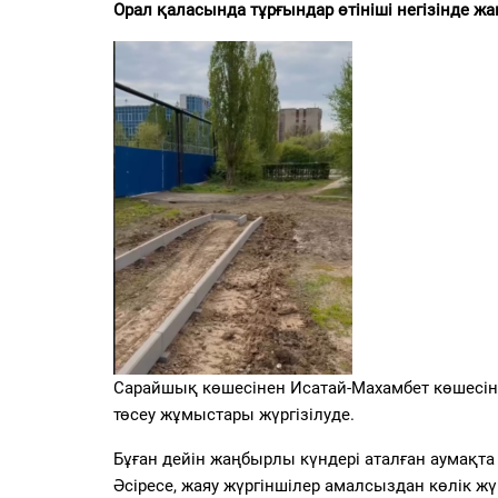
PDF
Орал қаласында тұрғындар өтініші негізінде 
«Жайық үні» — 33 жыл
Каталог
Қазақ тілі
Сарайшық көшесінен Исатай-Махамбет көшесінд
төсеу
жұмыстары
жүргізілуде.
Бұған дейін жаңбырлы күндері аталған аумақт
Әсіресе, жаяу жүргіншілер амалсыздан көлік ж