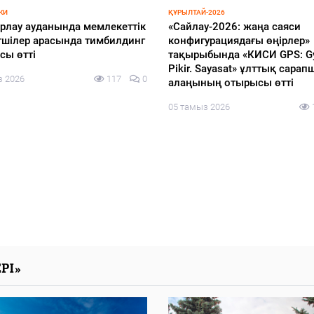
-2026
ҚҰРЫЛТАЙ-2026
лен порядок выступлений
Қазақстандықтардың 72,3%
иков предвыборных
Құрылтай үшін дауыс беруг
батов
04 тамыз 2026
з 2026
121
0
РІ»