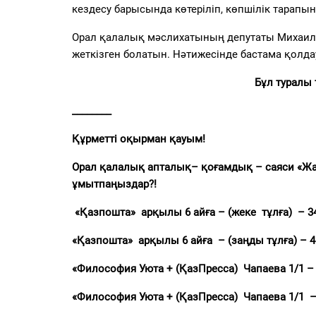
кездесу барысында көтеріліп, көпшілік тарапын
Орал қалалық мәслихатының депутаты Михаил 
жеткізген
болатын.
Нәтижесінде бастама қолда
Бұл туралы
________
Құрметті оқырман қауым!
Орал қалалық апталық
–
қоғамдық –
саяси «Жа
ұмытпаңыздар
?!
«Қазпошта» арқылы 6 айға –
(жеке тұлға) – 34
«Қазпошта» арқылы 6 айға
–
(заңды тұлға) –
4
«Философия Уюта + (ҚазПресса) Чапаева 1/1 –
«Философия Уюта + (ҚазПресса) Чапаева 1/1