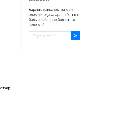
Барлық жаңалықтар мен
әлемдік оқиғалардан бірінші
болып хабардар болғыңыз
келе ме?
ротуар
.