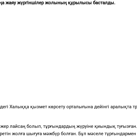
жаңа жаяу жүргіншілер жолының құрылысы басталды.
егі Халыққа қызмет көрсету орталығына дейінгі аралықта т
а жер лайсаң болып, тұрғындардың жүруіне қиындық туғызған
үретін жолға шығуға мәжбүр болған. Бұл мәселе тұрғындармен