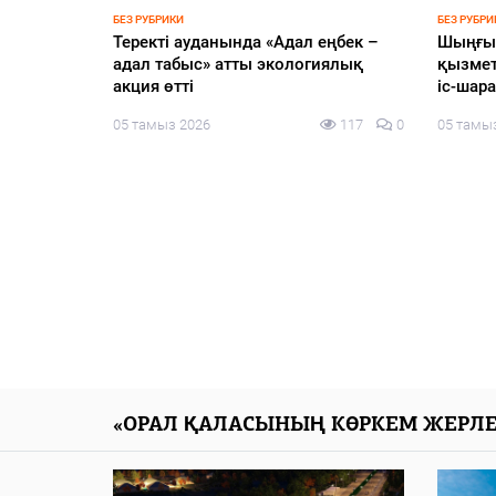
НОВОСТИ
ҚҰРЫЛТАЙ
Казахстан переходит в лигу стран,
Опреде
р»
где правоохранительная
участн
 Gylym.
деятельность опирается на науку о
теледе
арапшылық
данных и машинный интеллект:
05 тамы
прокуроры стали ИИ-
разработчиками и представили
111
0
свои продукты мировому эксперту
Кай-Фу Ли
05 тамыз 2026
114
0
«ОРАЛ ҚАЛАСЫНЫҢ КӨРКЕМ ЖЕРЛЕ