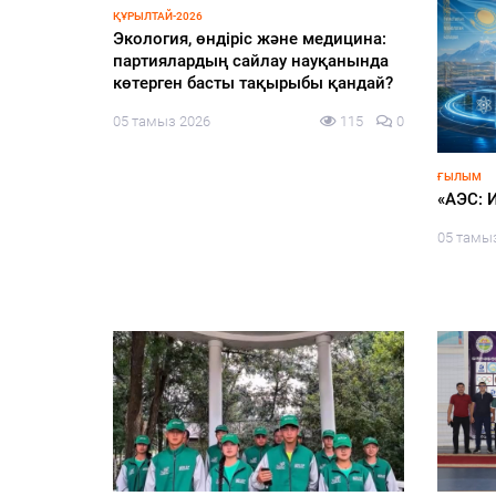
БІЛІМ
ҚАЛАЛЫҚТ
дік пен
«Мектепке жол» акциясы аясында
Өрттен
ым» атты
әлеуметтік қолдау жалғасады
сәйкес 
05 тамыз 2026
121
0
05 тамы
109
0