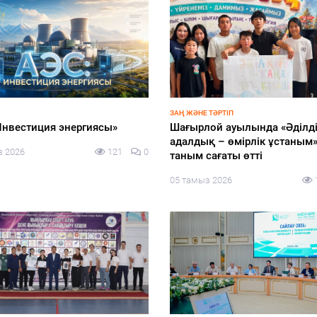
АР ҚАПЕРІНЕ
ЖАҢАЛЫҚТАР
 кейінгі жұмыстар жоспарға
Алматыда шахматтан екі
жүргізілуде
халықаралық турнир баста
з 2026
112
0
04 тамыз 2026