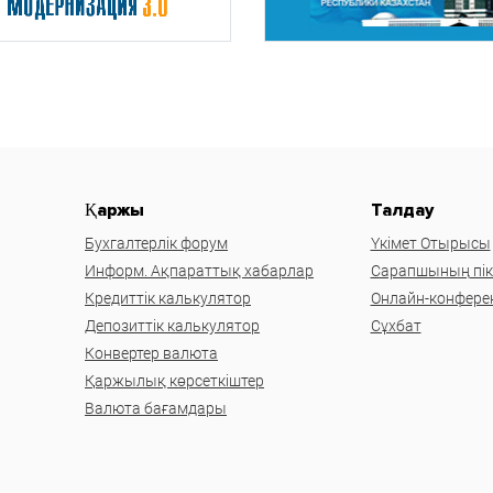
Қаржы
Талдау
Бухгалтерлік форум
Үкімет Отырысы
Информ. Ақпараттық хабарлар
Сарапшының пікі
Кредиттік калькулятор
Онлайн-конфере
Депозиттік калькулятор
Сұхбат
Конвертер валюта
Қаржылық көрсеткіштер
Валюта бағамдары