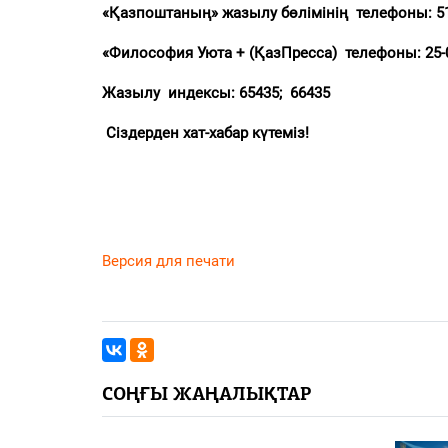
«Қазпоштаның» жазылу бөлімінің телефоны:
5
«Философия Уюта + (ҚазПресса) телефоны:
25-
Жазылу индексы:
65435; 66435
Сіздерден хат-хабар күтеміз!
Версия для печати
СОҢҒЫ ЖАҢАЛЫҚТАР