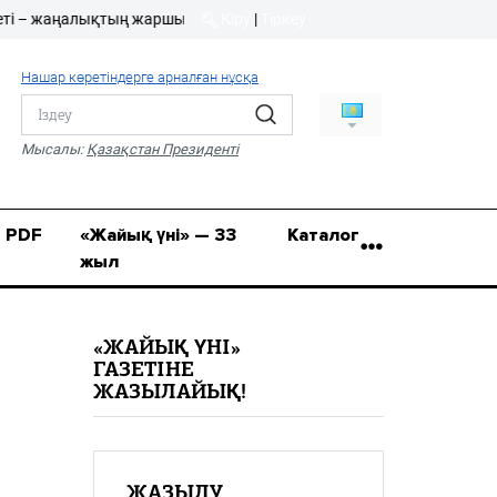
жаңалықтың жаршысы!
Кіру
|
Тіркеу
Кіру
|
Тіркеу
Нашар көретіндерге арналған нұсқа
8 (7112) 50-86-31
Қ.Жұмағалиев (Фрунзе)
Мысалы:
Қазақстан Президенті
көшесі, 20/1
zhaik_yni@mail.ru
PDF
«Жайық үні» — 33
Каталог
жыл
«ЖАЙЫҚ ҮНІ»
ГАЗЕТІНЕ
ЖАЗЫЛАЙЫҚ!
ЖАЗЫЛУ