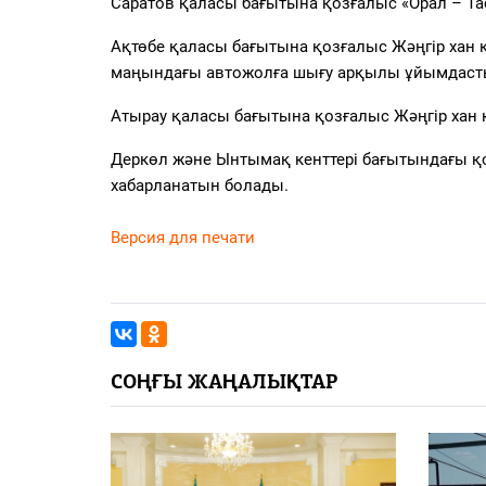
Саратов қаласы бағытына қозғалыс «Орал – Т
Ақтөбе қаласы бағытына қозғалыс Жәңгір хан 
маңындағы автожолға шығу арқылы ұйымдас
Атырау қаласы бағытына қозғалыс Жәңгір хан 
Деркөл және Ынтымақ кенттері бағытындағы қ
хабарланатын болады.
Версия для печати
СОҢҒЫ ЖАҢАЛЫҚТАР
едицина: