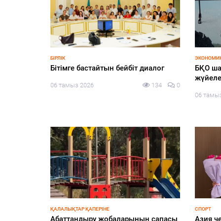
қанында
 қандай?
126
0
ҒЫЛЫМ
ЗАҢ ЖӘНЕ
«АЭС: Инвестиция энергиясы»
Шағырл
адалды
05 тамыз 2026
134
0
таным 
05 тамы
БЕЗ РУБРИКИ
ҚҰРЫЛТАЙ
еңбек –
Шыңғырлау ауданында мемлекеттік
«Сайла