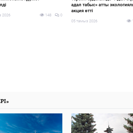
урациядағы өңірлер»
где правоохранительная
бында «КИСИ GPS: Gylym.
деятельность опирается на н
 Sayasat» ұлттық сарапшылық
данных и машинный интелл
ың отырысы өтті
прокуроры стали ИИ-
разработчиками и представ
з 2026
125
0
свои продукты мировому эк
Кай-Фу Ли
05 тамыз 2026
РІ»