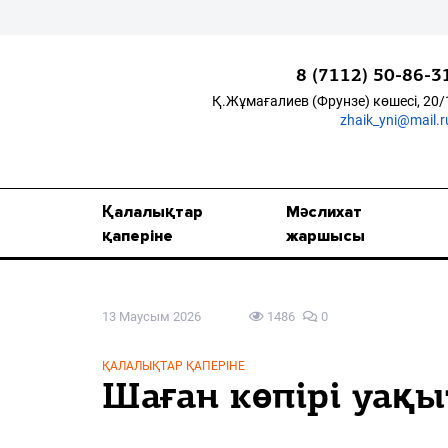
8 (7112) 50-86-3
Қ.Жұмағалиев (Фрунзе) көшесі, 20/
zhaik_yni@mail.r
Қалалықтар қаперіне
Мәслихат жаршысы
Қалалықтар
Мәслихат
Қоғам
қаперіне
жаршысы
Өзек
13 Маусым 2026
1486
0
Дені сау ұлт
Спорт
ҚАЛАЛЫҚТАР ҚАПЕРІНЕ
Шаған көпірі уақ
Жалын