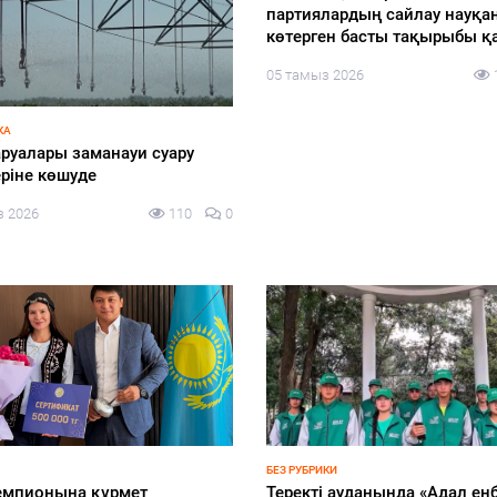
 ТӘРТІП
БІЛІМ
ой ауылында «Әділдік пен
«Мектепке жол» акциясы ая
қ – өмірлік ұстаным» атты
әлеуметтік қолдау жалғасад
сағаты өтті
05 тамыз 2026
з 2026
121
0
-2026
НОВОСТИ
у-2026: жаңа саяси
Казахстан переходит в лигу 