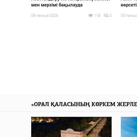
иялық
қызметшілер арасында тимбилдинг
конфиг
іс-шарасы өтті
тақыры
Pikir.
127
0
05 тамыз 2026
129
0
алаңын
05 тамы
«ОРАЛ ҚАЛАСЫНЫҢ КӨРКЕМ ЖЕРЛЕ