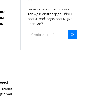
Барлық жаңалықтар мен
жол
әлемдік оқиғалардан бірінші
ым
болып хабардар болғыңыз
ық
келе ме?
елесі
спанова
гір хан