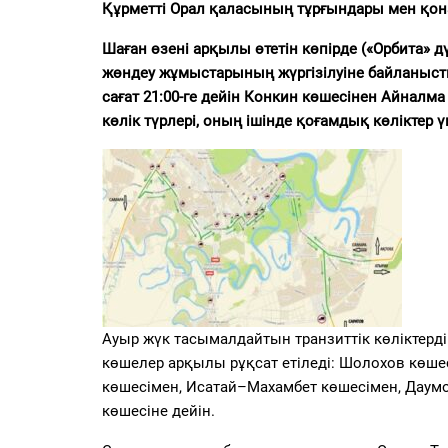
PDF
Құрметті Орал қаласының тұрғындары мен қон
«Жайық үні» — 33 жыл
Шаған өзені арқылы өтетін көпірде («Орбита»
жөндеу жұмыстарының жүргізілуіне байланысты
Каталог
сағат 21:00-ге дейін Конкин көшесінен Айналма
көлік түрлері, оның ішінде қоғамдық көліктер
Қазақ тілі
Ауыр жүк тасымалдайтын транзиттік көліктердің 
көшелер арқылы рұқсат етіледі: Шолохов көше
көшесімен, Исатай–Махамбет көшесімен, Даумо
көшесіне дейін.