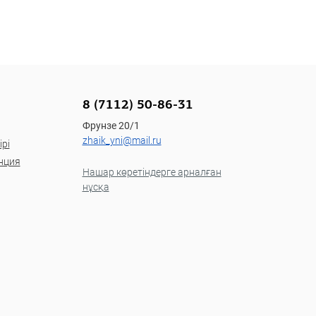
8 (7112) 50-86-31
Фрунзе 20/1
zhaik_yni@mail.ru
рі
нция
Нашар көретіндерге арналған
нұсқа