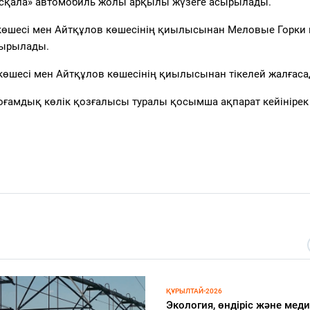
асқала» автомобиль жолы арқылы жүзеге асырылады.
көшесі мен Айтқұлов көшесінің қиылысынан Меловые Горки 
тырылады.
көшесі мен Айтқұлов көшесінің қиылысынан тікелей жалғаса
оғамдық көлік қозғалысы туралы қосымша ақпарат кейінірек