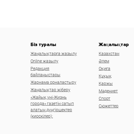
Біз туралы
Жаңалықтар
Жаңалықтарға жазылу
Казахстан
Online жазылу
Әлем
Редакция
Оқиға
байланыстары
Құқық
Жарнама орналастыру
Қаржы
Жаңалықтар жіберу
Мәдениет
«Жайық үні-Жизнь
Спорт
города» газетін сатып
Сюжеттер
алатын дүңгіршектер
(киоскілер):