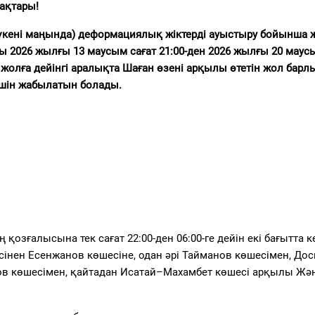
ақтары!
 дүкені маңында) деформациялық жіктерді ауыстыру бойынша 
 2026 жылғы 13 маусым сағат 21:00-ден 2026 жылғы 20 маус
 жолға дейінгі аралықта Шаған өзені арқылы өтетін жол барл
 үшін жабылатын болады.
қозғалысына тек сағат 22:00-ден 06:00-ге дейін екі бағытта к
сінен Есенжанов көшесіне, одан әрі Тайманов көшесімен, До
в көшесімен, қайтадан Исатай–Махамбет көшесі арқылы Жәң