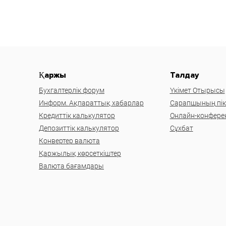
Қаржы
Талдау
Бухгалтерлік форум
Үкімет Отырысы
Информ. Ақпараттық хабарлар
Сарапшының пікі
Кредиттік калькулятор
Онлайн-конфере
Депозиттік калькулятор
Сұхбат
Конвертер валюта
Қаржылық көрсеткіштер
Валюта бағамдары