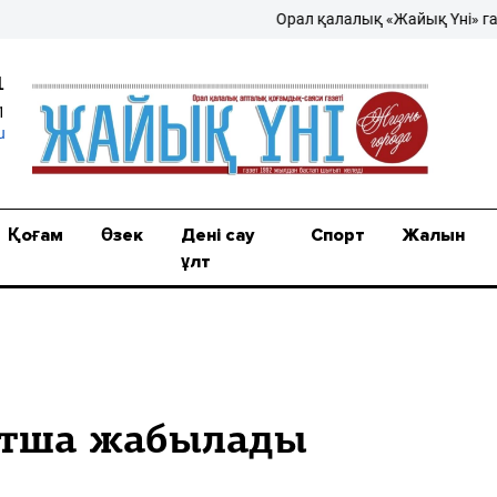
Орал қалалық «Жайық Үні» газеті
1
1
u
Қоғам
Өзек
Дені сау
Спорт
Жалын
ұлт
ытша жабылады