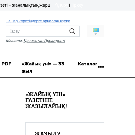
 – жаңалықтың жаршысы!
Кіру
|
Тіркеу
Кіру
|
Тіркеу
Нашар көретіндерге арналған нұсқа
8 (7112) 50-86-31
Қ.Жұмағалиев (Фрунзе)
Мысалы:
Қазақстан Президенті
көшесі, 20/1
zhaik_yni@mail.ru
PDF
«Жайық үні» — 33
Каталог
жыл
«ЖАЙЫҚ ҮНІ»
ГАЗЕТІНЕ
ЖАЗЫЛАЙЫҚ!
ЖАЗЫЛУ