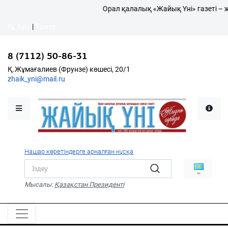
Орал қалалық «Жайық Үні» газеті – ж
Кіру
|
Тіркеу
Кіру
|
Тіркеу
8 (7112) 50-86-31
8 (7112) 50-86-31
Қалалықтар қаперіне
Қ.Жұмағалиев (Фрунзе)
Қ.Жұмағалиев (Фрунзе) көшесі, 20/1
көшесі, 20/1
zhaik_yni@mail.ru
zhaik_yni@mail.ru
Мәслихат жаршысы
Қоғам
Өзек
Нашар көретіндерге арналған нұсқа
Дені сау ұлт
Спорт
Мысалы:
Қазақстан Президенті
Жалын
PDF