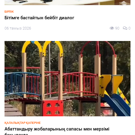
ЭКОНОМИКА
БҚО шаруалары заманауи суару жүйелеріне көшуде
0
06 тамыз 2026
65
СПОРТ
Азия чемпионына құрмет көрсетілді