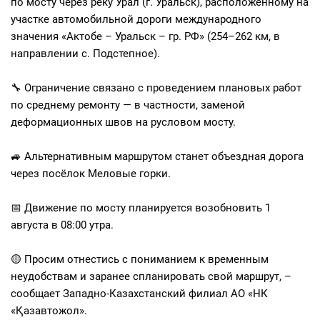
по мосту через реку Урал (г. Уральск), расположенному на
участке автомобильной дороги международного
значения «Актобе – Уральск – гр. РФ» (254–262 км, в
направлении с. Подстепное).
⠀
🔧 Ограничение связано с проведением плановых работ
по среднему ремонту — в частности, заменой
деформационных швов на русловом мосту.
⠀
🚙 Альтернативным маршрутом станет объездная дорога
через посёлок Меловые горки.
⠀
📅 Движение по мосту планируется возобновить 1
августа в 08:00 утра.
⠀
🟡 Просим отнестись с пониманием к временным
неудобствам и заранее спланировать свой маршрут, –
сообщает Западно-Казахстанский филиал АО «НК
«Қазавтожол».