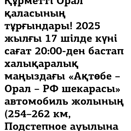
Құрметті Орал
қаласының
тұрғындары! 2025
жылғы 17 шілде күні
сағат 20:00-ден бастап
халықаралық
маңыздағы «Ақтөбе –
Орал – РФ шекарасы»
автомобиль жолының
(254–262 км,
Подстепное ауылына