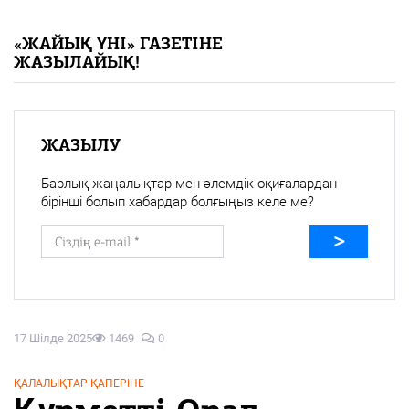
«Жайық үні» — 33 жыл
«ЖАЙЫҚ ҮНІ» ГАЗЕТІНЕ
ЖАЗЫЛАЙЫҚ!
Каталог
Қазақ тілі
ЖАЗЫЛУ
Барлық жаңалықтар мен әлемдік оқиғалардан
бірінші болып хабардар болғыңыз келе ме?
17 Шілде 2025
1469
0
ҚАЛАЛЫҚТАР ҚАПЕРІНЕ