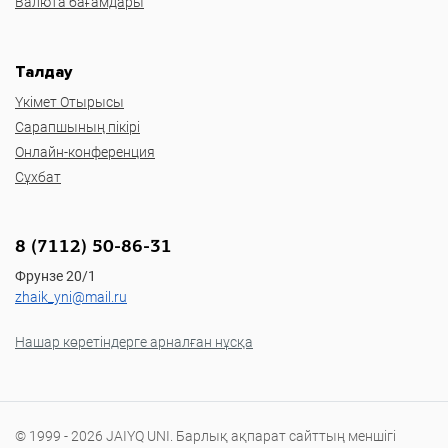
Валюта бағамдары
Талдау
Үкімет Отырысы
Сарапшының пікірі
Онлайн-конференция
Сұхбат
8 (7112) 50-86-31
Фрунзе 20/1
zhaik_yni@mail.ru
Нашар көретіндерге арналған нұсқа
© 1999 - 2026 JAIYQ UNI. Барлық ақпарат сайттың меншігі