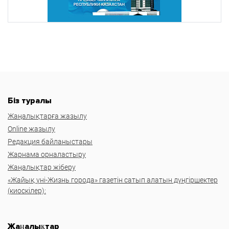
Біз туралы
Жаңалықтарға жазылу
Online жазылу
Редакция байланыстары
Жарнама орналастыру
Жаңалықтар жіберу
«Жайық үні-Жизнь города» газетін сатып алатын дүңгіршектер
(киоскілер):
Жаңалықтар