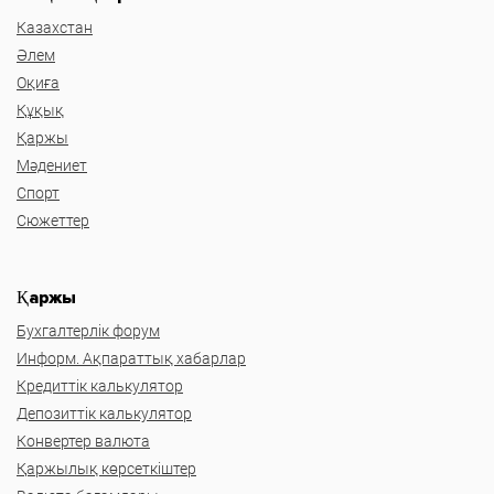
Казахстан
Әлем
Оқиға
Құқық
Қаржы
Мәдениет
Спорт
Сюжеттер
Қаржы
Бухгалтерлік форум
Информ. Ақпараттық хабарлар
Кредиттік калькулятор
Депозиттік калькулятор
Конвертер валюта
Қаржылық көрсеткіштер