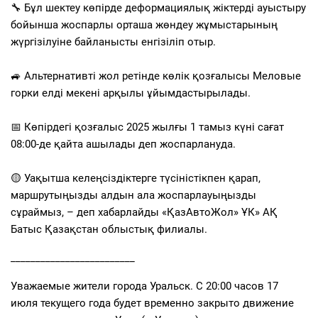
🔧 Бұл шектеу көпірде деформациялық жіктерді ауыстыру
бойынша жоспарлы орташа жөндеу жұмыстарының
жүргізілуіне байланысты енгізіліп отыр.
⠀
🚙 Альтернативті жол ретінде көлік қозғалысы Меловые
горки елді мекені арқылы ұйымдастырылады.
⠀
📅 Көпірдегі қозғалыс 2025 жылғы 1 тамыз күні сағат
08:00-де қайта ашылады деп жоспарлануда.
⠀
🟡 Уақытша келеңсіздіктерге түсіністікпен қарап,
маршрутыңызды алдын ала жоспарлауыңызды
сұраймыз, – деп хабарлайды «ҚазАвтоЖол» ҰК» АҚ
Батыс Қазақстан облыстық филиалы.
_________________________
Уважаемые жители города Уральск. С 20:00 часов 17
июля текущего года будет временно закрыто движение