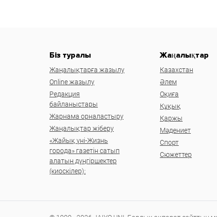
Біз туралы
Жаңалықтар
Жаңалықтарға жазылу
Казахстан
Online жазылу
Әлем
Редакция
Оқиға
байланыстары
Құқық
Жарнама орналастыру
Қаржы
Жаңалықтар жіберу
Мәдениет
«Жайық үні-Жизнь
Спорт
города» газетін сатып
Сюжеттер
алатын дүңгіршектер
(киоскілер):