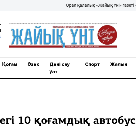
Орал қалалық «Жайық Үні» газеті – жа
1
1
u
Қоғам
Өзек
Дені сау
Спорт
Жалын
ұлт
егі 10 қоғамдық автобус