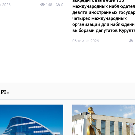
аккредитовала еще 155
з 2026
148
0
международных наблюдател
девяти иностранных государ
четырех международных
организаций для наблюдени
выборами депутатов Курулт
06 тамыз 2026
РІ»