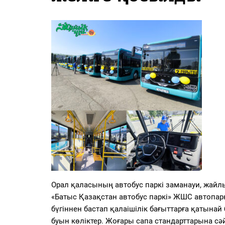
PDF
«Жайық үні» — 33 жыл
Каталог
Қазақ тілі
Орал қаласының автобус паркі заманауи, жайл
«Батыс Қазақстан автобус паркі» ЖШС автопарк
бүгіннен бастап қалаішілік бағыттарға қатына
буын көліктер. Жоғары сапа стандарттарына сә