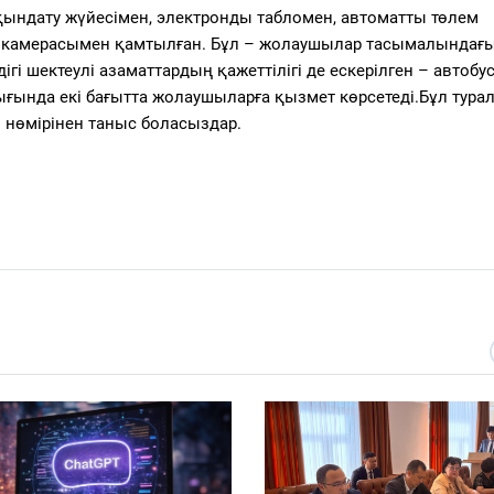
лқындату жүйесімен, электронды табломен, автоматты төлем
у камерасымен қамтылған. Бұл – жолаушылар тасымалындағ
дігі шектеулі азаматтардың қажеттілігі де ескерілген – автобу
ығында екі бағытта жолаушыларға қызмет көрсетеді.Бұл тура
 нөмірінен таныс боласыздар.