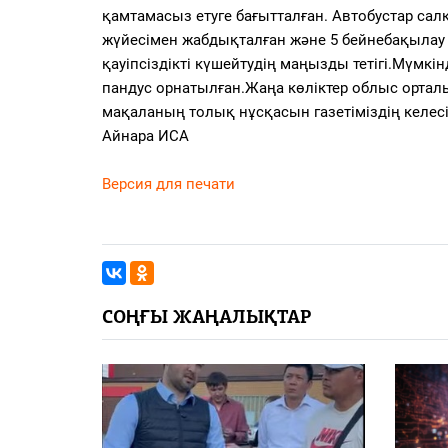
қамтамасыз етуге бағытталған. Автобустар са
жүйесімен жабдықталған және 5 бейнебақыла
қауіпсіздікті күшейтудің маңызды тетігі.Мүмкін
пандус орнатылған.Жаңа көліктер облыс ортал
мақаланың толық нұсқасын газетіміздің келесі
Айнара ИСА
Версия для печати
СОҢҒЫ ЖАҢАЛЫҚТАР