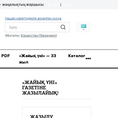
ңалықтың жаршысы!
Кіру
|
Тіркеу
Кіру
|
Тіркеу
Нашар көретіндерге арналған нұсқа
8 (7112) 50-86-31
Қ.Жұмағалиев (Фрунзе)
Мысалы:
Қазақстан Президенті
көшесі, 20/1
zhaik_yni@mail.ru
PDF
«Жайық үні» — 33
Каталог
жыл
«ЖАЙЫҚ ҮНІ»
ГАЗЕТІНЕ
ЖАЗЫЛАЙЫҚ!
ЖАЗЫЛУ