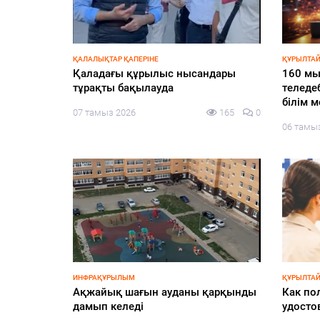
ҚАЛАЛЫҚТАР ҚАПЕРІНЕ
ҚҰРЫЛТАЙ
ежесін
Қаладағы құрылыс нысандары
160 мы
апқа
тұрақты бақылауда
теледе
білім 
07 тамыз 2026
165
0
138
0
06 тамы
ИНФРАҚҰРЫЛЫМ
ҚҰРЫЛТАЙ
ң
Ақжайық шағын ауданы қарқынды
Как по
рталық
дамып келеді
удосто