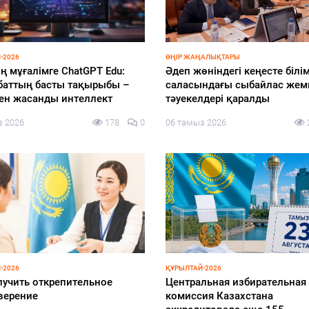
-2026
ӨҢІР ЖАҢАЛЫҚТАРЫ
ң мұғалімге ChatGPT Edu:
Әдеп жөніндегі кеңесте білім
баттың басты тақырыбы –
саласындағы сыбайлас же
мен жасанды интеллект
тәуекелдері қаралды
з 2026
178
0
06 тамыз 2026
-2026
ҚҰРЫЛТАЙ-2026
лучить открепительное
Центральная избирательная
верение
комиссия Казахстана