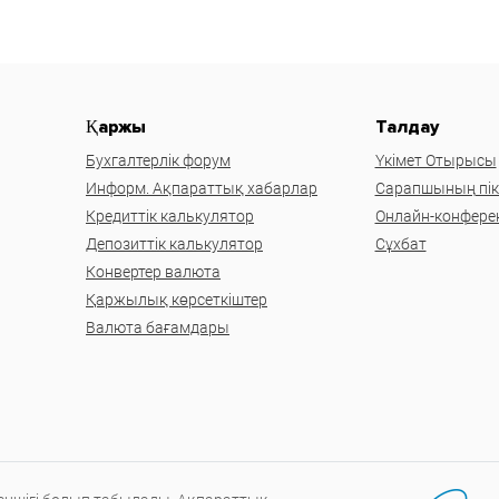
Қаржы
Талдау
Бухгалтерлік форум
Үкімет Отырысы
Информ. Ақпараттық хабарлар
Сарапшының пікі
Кредиттік калькулятор
Онлайн-конфере
Депозиттік калькулятор
Сұхбат
Конвертер валюта
Қаржылық көрсеткіштер
Валюта бағамдары