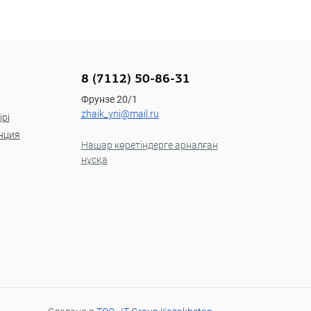
8 (7112) 50-86-31
Фрунзе 20/1
zhaik_yni@mail.ru
рі
нция
Нашар көретіндерге арналған
нұсқа