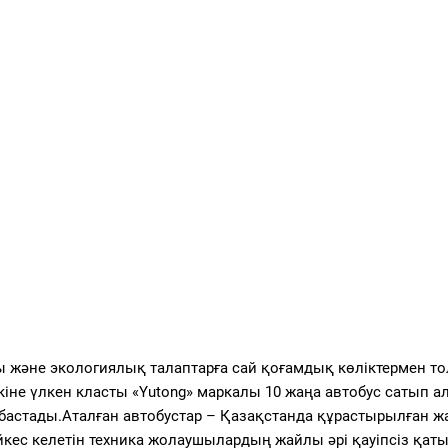
ы және экологиялық талаптарға сай қоғамдық көліктермен т
іне үлкен класты «Yutong» маркалы 10 жаңа автобус сатып а
й бастады.Аталған автобустар – Қазақстанда құрастырылған ж
йкес келетін техника жолаушылардың жайлы әрі қауіпсіз қат