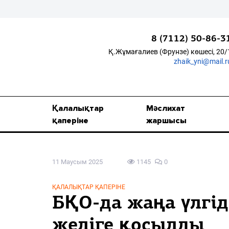
8 (7112) 50-86-3
Қ.Жұмағалиев (Фрунзе) көшесі, 20/
zhaik_yni@mail.r
Қалалықтар қаперіне
Мәслихат жаршысы
Қалалықтар
Мәслихат
Қоғам
қаперіне
жаршысы
Өзек
11 Маусым 2025
1145
0
Дені сау ұлт
Спорт
ҚАЛАЛЫҚТАР ҚАПЕРІНЕ
БҚО-да жаңа үлгід
Жалын
желіге қосылды