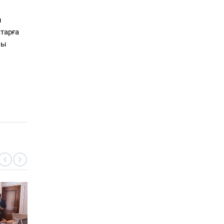
ы
старға
лы