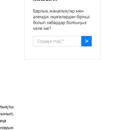
Барлық жаңалықтар мен
әлемдік оқиғалардан бірінші
болып хабардар болғыңыз
келе ме?
олықты.
лынып,
аңа
ынауын