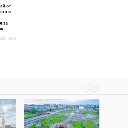
06 тамыз 2026
169
0
05 тамыз 2
ей от
ств и
я за
ая
149
0